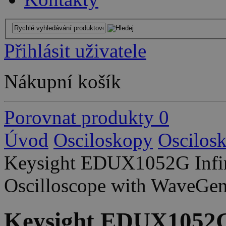
Přihlásit uživatele
Nákupní košík
Porovnat produkty
0
Úvod
Osciloskopy
Oscilos
Keysight EDUX1052G Infin
Oscilloscope with WaveGe
Keysight EDUX1052G 