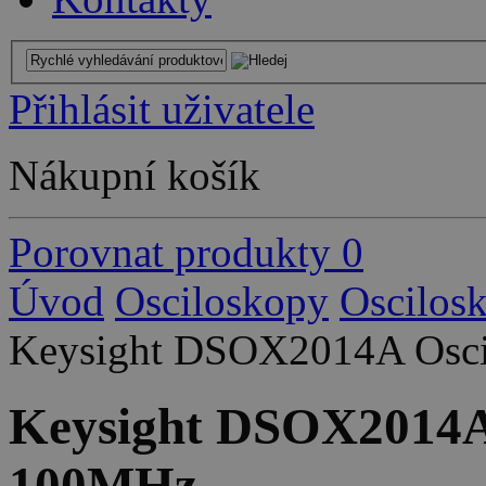
Přihlásit uživatele
Nákupní košík
Porovnat produkty
0
Úvod
Osciloskopy
Oscilos
Keysight DSOX2014A Oscil
Keysight DSOX2014A O
100MHz