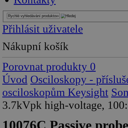
Přihlásit uživatele
Nákupní košík
Porovnat produkty
0
Úvod
Osciloskopy - přísluš
osciloskopům Keysight
So
3.7kVpk high-voltage, 100
10076C Passive probe