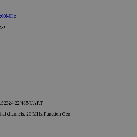
gy:
, RS232/422/485/UART
gital channels, 20 MHz Function Gen