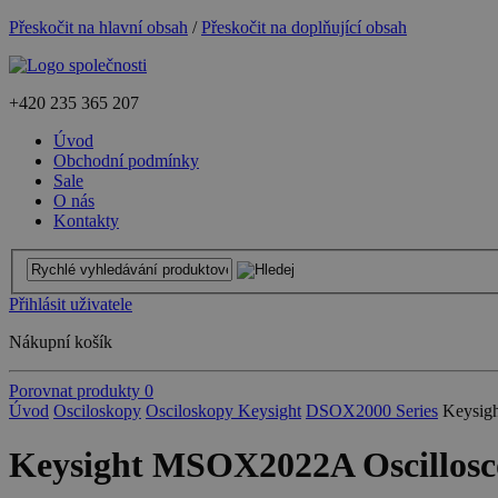
Přeskočit na hlavní obsah
/
Přeskočit na doplňující obsah
+420
235 365 207
Úvod
Obchodní podmínky
Sale
O nás
Kontakty
Přihlásit uživatele
Nákupní košík
Porovnat produkty
0
Úvod
Osciloskopy
Osciloskopy Keysight
DSOX2000 Series
Keysig
Keysight MSOX2022A Oscillosco