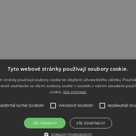
Tyto webové stránky používají soubory cookie.
é stránky používají soubory cookie ke zlepšení uživatelského zážitku. Použív
ránek souhlasíte se všemi soubory cookie v souladu s našimi zásadami použí
cookie.
Více informací
scope, mixed signal, 2+8-channel, 200MHz
NEZBYTNĚ NUTNÉ SOUBORY
VÝKONOVÉ SOUBORY
NEZAŘAZENÉ SO
VŠE PŘIJMOUT
VŠE ODMÍTNOUT
ZOBRAZIT PODROBNOSTI