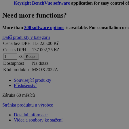
Keysight BenchVue software
application for easy control
Need more functions?
More than
300 software options
is available. For consultation or
Další produkty v kategorii
Cena bez DPH
113 225,00 Kč
Cena s DPH
137 002,25 Kč
ks
Dostupnost
Na dotaz
Kód produktu
MSOX2022A
Související produkty
Příslušenství
Záruka
60 měsíců
Stránka produktu u výrobce
Detailní informace
Videa a soubory ke stažení