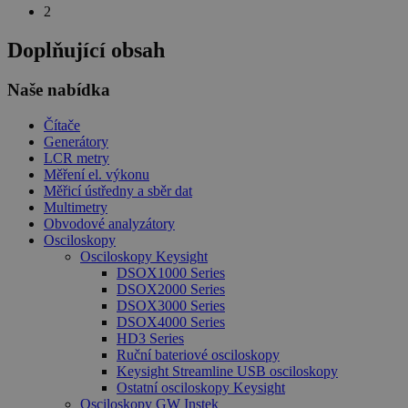
2
Doplňující obsah
Naše nabídka
Čítače
Generátory
LCR metry
Měření el. výkonu
Měřicí ústředny a sběr dat
Multimetry
Obvodové analyzátory
Osciloskopy
Osciloskopy Keysight
DSOX1000 Series
DSOX2000 Series
DSOX3000 Series
DSOX4000 Series
HD3 Series
Ruční bateriové osciloskopy
Keysight Streamline USB osciloskopy
Ostatní osciloskopy Keysight
Osciloskopy GW Instek