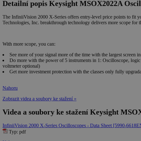
Detailní popis Keysight MSOX2022A Oscil
The InfiniiVision 2000 X-Series offers entry-level price points to fit y
Technologies, Inc. breakthrough technology delivers more scope for 
With more scope, you can:
See more of your signal more of the time with the largest screen i
Do more with the power of 5 instruments in 1: Oscilloscope, logic 
voltmeter optional)
Get more investment protection with the classes only fully upgra
Nahoru
Zobrazit videa a soubory ke stažení »
Videa a soubory ke stažení Keysight MSO
InfiniiVision 2000 X-Series Oscilloscopes - Data Sheet [5990-6618E
Typ: pdf