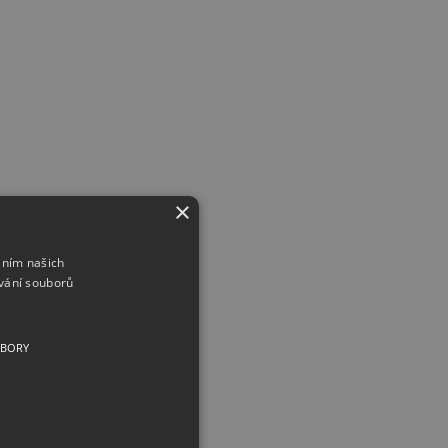
×
áním našich
vání souborů
UBORY