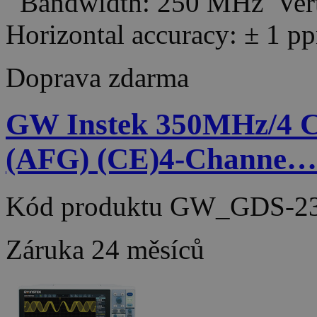
Bandwidth: 250 MHz Verti
Horizontal accuracy: ± 
Doprava zdarma
GW Instek 350MHz/4
(AFG) (CE)4-Channe…
Kód produktu
GW_GDS-23
Záruka
24 měsíců