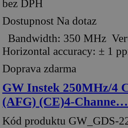
bez DPH
Dostupnost
Na dotaz
Bandwidth: 350 MHz Verti
Horizontal accuracy: ± 
Doprava zdarma
GW Instek 250MHz/4
(AFG) (CE)4-Channe…
Kód produktu
GW_GDS-22