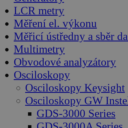
LCR metry
Měření el. výkonu
Měřicí ústředny a sběr da
Multimetry
Obvodové analyzátory
Osciloskopy
Osciloskopy Keysight
Osciloskopy GW Inste
GDS-3000 Series
GDS-3000A Series