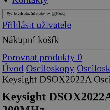
Přihlásit uživatele
Nákupní košík
Porovnat produkty
0
Úvod
Osciloskopy
Oscilos
Keysight DSOX2022A Oscil
Keysight DSOX2022A O
200MHz