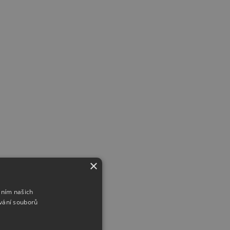
×
áním našich
vání souborů