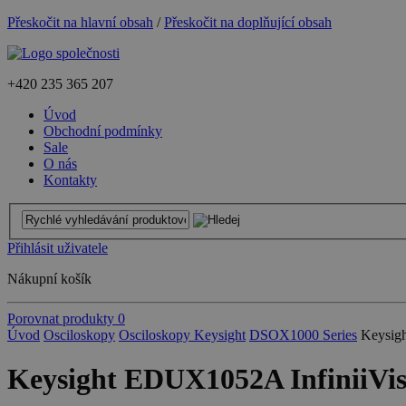
Přeskočit na hlavní obsah
/
Přeskočit na doplňující obsah
+420
235 365 207
Úvod
Obchodní podmínky
Sale
O nás
Kontakty
Přihlásit uživatele
Nákupní košík
Porovnat produkty
0
Úvod
Osciloskopy
Osciloskopy Keysight
DSOX1000 Series
Keysigh
Keysight EDUX1052A InfiniiVisi