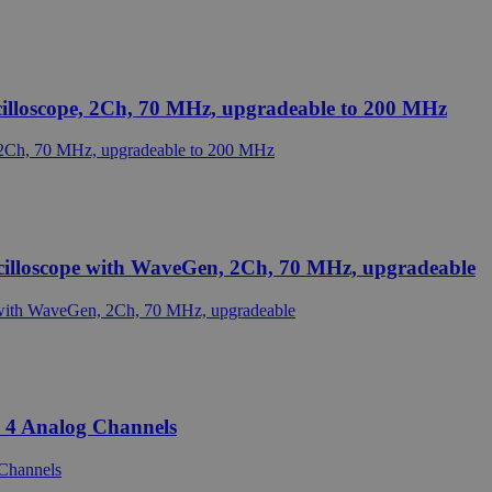
cilloscope, 2Ch, 70 MHz, upgradeable to 200 MHz
cilloscope with WaveGen, 2Ch, 70 MHz, upgradeable
 4 Analog Channels