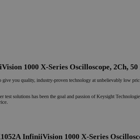
iVision 1000 X-Series Oscilloscope, 2Ch, 5
o give you quality, industry-proven technology at unbelievably low pric
r test solutions has been the goal and passion of Keysight Technologie
rice.
1052A InfiniiVision 1000 X-Series Oscillos