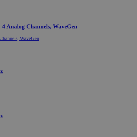
, 4 Analog Channels, WaveGen
z
z