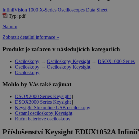
InfiniiVision 1000 X-Series Oscilloscopes Data Sheet
Typ: pdf
Nahoru
Zobrazit detailní informace »
Produkt je zařazen v následujících kategoriích
Osciloskopy
→
Osciloskopy Keysight
→
DSOX1000 Series
Osciloskopy
→
Osciloskopy Keysight
Osciloskopy
Mohlo by Vás také zajímat
DSOX2000 Series Keysight
|
DSOX3000 Series Keysight
|
Keysight Streamline USB osciloskopy
|
Ostatní osciloskopy Keysight
|
Ruční bateriové osciloskopy
Příslušenství
Keysight EDUX1052A InfiniiV