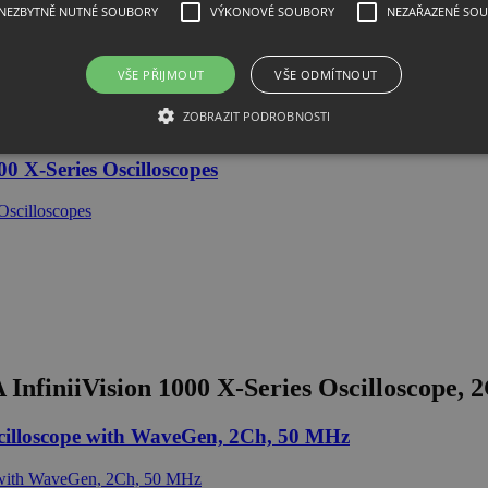
NEZBYTNĚ NUTNÉ SOUBORY
VÝKONOVÉ SOUBORY
NEZAŘAZENÉ SO
VŠE PŘIJMOUT
VŠE ODMÍTNOUT
ZOBRAZIT PODROBNOSTI
0 X-Series Oscilloscopes
nfiniiVision 1000 X-Series Oscilloscope, 
cilloscope with WaveGen, 2Ch, 50 MHz