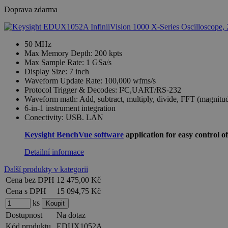
Doprava zdarma
50 MHz
Max Memory Depth: 200 kpts
Max Sample Rate: 1 GSa/s
Display Size: 7 inch
Waveform Update Rate: 100,000 wfms/s
Protocol Trigger & Decodes: I²C,UART/RS-232
Waveform math: Add, subtract, multiply, divide, FFT (magnitude
6-in-1 instrument integration
Conectivity: USB. LAN
Keysight BenchVue software
application for easy control
Detailní informace
Další produkty v kategorii
Cena bez DPH
12 475,00 Kč
Cena s DPH
15 094,75 Kč
ks
Dostupnost
Na dotaz
Kód produktu
EDUX1052A