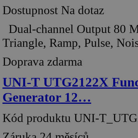
Dostupnost
Na dotaz
Dual-channel Output 80 MH
Triangle, Ramp, Pulse, No
Doprava zdarma
UNI-T UTG2122X Funct
Generator 12…
Kód produktu
UNI-T_UTG
Záruka
24 měsíců