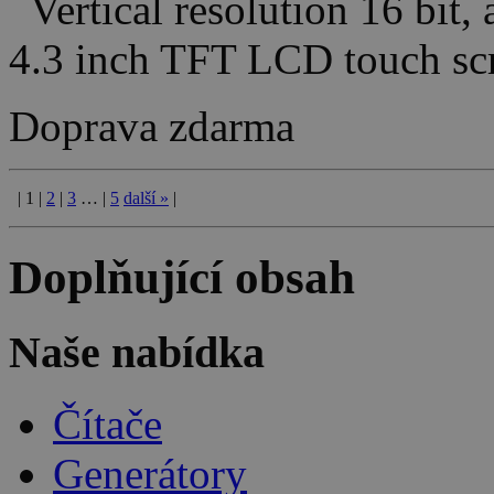
Vertical resolution 16 bit,
4.3 inch TFT LCD touch s
Doprava zdarma
|
1
|
2
|
3
…
|
5
další
»
|
Doplňující obsah
Naše nabídka
Čítače
Generátory