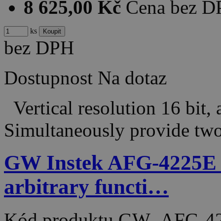
8 625,00 Kč
Cena bez 
ks
bez DPH
Dostupnost
Na dotaz
Vertical resolution 16 bit, 
Simultaneously provide tw
GW Instek AFG-4225E
arbitrary functi…
Kód produktu
GW_AFG-42