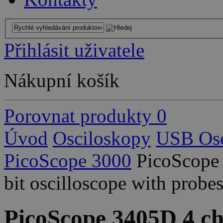
Přihlásit uživatele
Nákupní košík
Porovnat produkty
0
Úvod
Osciloskopy
USB Osc
PicoScope 3000
PicoScope
bit oscilloscope with probe
PicoScope 3405D 4 ch