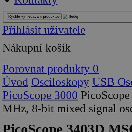
Přihlásit uživatele
Nákupní košík
Porovnat produkty
0
Úvod
Osciloskopy
USB Osc
PicoScope 3000
PicoScope
MHz, 8-bit mixed signal os
PicoScope 3403D MSO