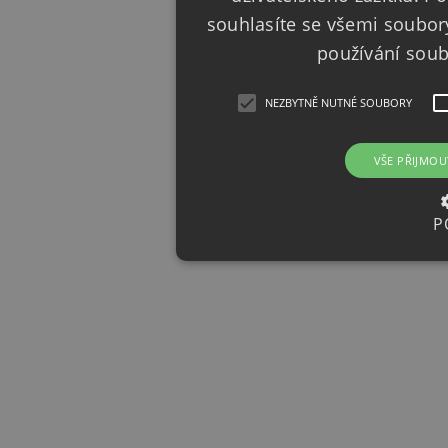
souhlasíte se všemi soubor
používání sou
NEZBYTNĚ NUTNÉ SOUBORY
VŠE PŘIJMOU
P