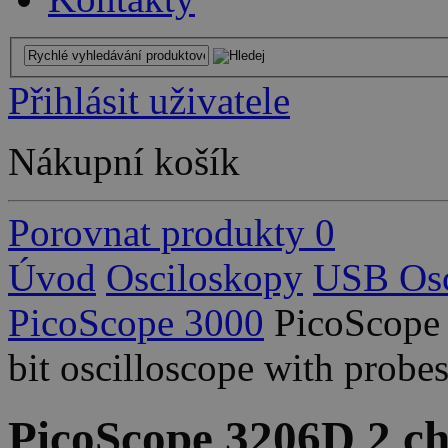
Přihlásit uživatele
Nákupní košík
Porovnat produkty
0
Úvod
Osciloskopy
USB Osc
PicoScope 3000
PicoScope
bit oscilloscope with probe
PicoScope 3206D 2 ch