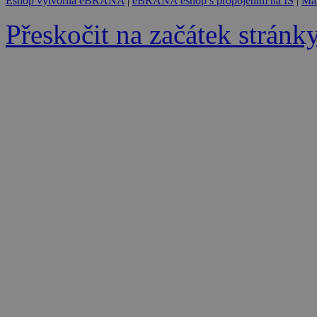
Eshop vytvořila eBRÁNA
|
eBRÁNA eshop s propojením na IS
|
Mar
Přeskočit na začátek stránk