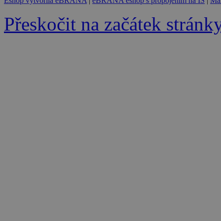
Eshop vytvořila eBRÁNA
|
eBRÁNA eshop s propojením na IS
|
Mar
Přeskočit na začátek stránk