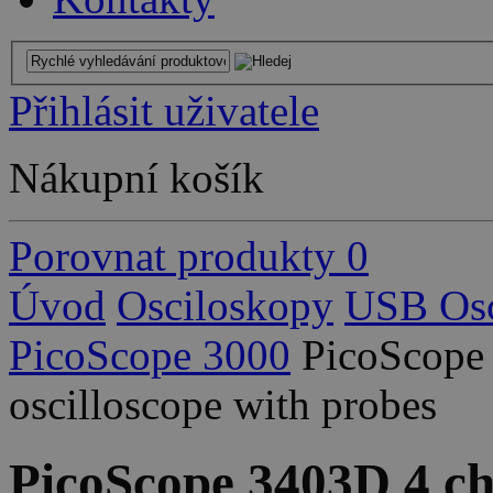
Přihlásit uživatele
Nákupní košík
Porovnat produkty
0
Úvod
Osciloskopy
USB Osc
PicoScope 3000
PicoScope 
oscilloscope with probes
PicoScope 3403D 4 ch