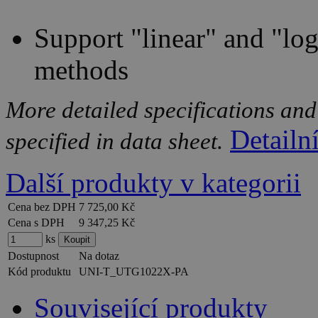
Support "linear" and "lo
methods
More detailed specifications and
Detailn
specified in data sheet.
Další produkty v kategorii
Cena bez DPH
7 725,00 Kč
Cena s DPH
9 347,25 Kč
ks
Dostupnost
Na dotaz
Kód produktu
UNI-T_UTG1022X-PA
Související produkty