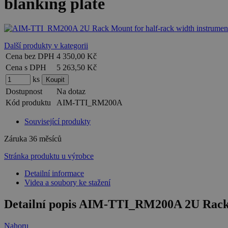
blanking plate
Další produkty v kategorii
Cena bez DPH
4 350,00 Kč
Cena s DPH
5 263,50 Kč
ks
Dostupnost
Na dotaz
Kód produktu
AIM-TTI_RM200A
Související produkty
Záruka
36 měsíců
Stránka produktu u výrobce
Detailní informace
Videa a soubory ke stažení
Detailní popis AIM-TTI_RM200A 2U Rack Mo
Nahoru