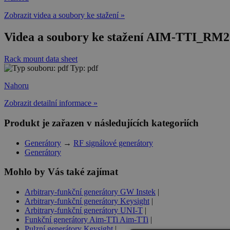
Zobrazit videa a soubory ke stažení »
Videa a soubory ke stažení AIM-TTI_RM200
Rack mount data sheet
Typ: pdf
Nahoru
Zobrazit detailní informace »
Produkt je zařazen v následujících kategoriích
Generátory
→
RF signálové generátory
Generátory
Mohlo by Vás také zajímat
Arbitrary-funkční generátory GW Instek
|
Arbitrary-funkční generátory Keysight
|
Arbitrary-funkční generátory UNI-T
|
Funkční generátory Aim-TTi Aim-TTi
|
Pulzní generátory Keysight
|