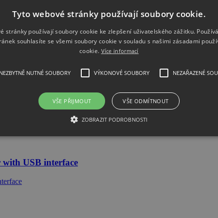
Tyto webové stránky používají soubory cookie.
ck Mount for half-rack width instruments
é stránky používají soubory cookie ke zlepšení uživatelského zážitku. Použív
ránek souhlasíte se všemi soubory cookie v souladu s našimi zásadami použí
cookie.
Více informací
NEZBYTNĚ NUTNÉ SOUBORY
VÝKONOVÉ SOUBORY
NEZAŘAZENÉ SO
VŠE PŘIJMOUT
VŠE ODMÍTNOUT
ZOBRAZIT PODROBNOSTI
with USB interface