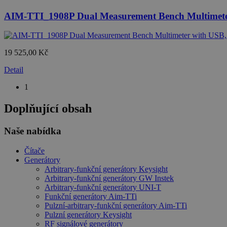
AIM-TTI_1908P Dual Measurement Bench Multimete
19 525,00 Kč
Detail
1
Doplňující obsah
Naše nabídka
Čítače
Generátory
Arbitrary-funkční generátory Keysight
Arbitrary-funkční generátory GW Instek
Arbitrary-funkční generátory UNI-T
Funkční generátory Aim-TTi
Pulzní-arbitrary-funkční generátory Aim-TTi
Pulzní generátory Keysight
RF signálové generátory