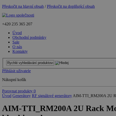
Přeskočit na hlavní obsah
/
Přeskočit na doplňující obsah
+420
235 365 207
Úvod
Obchodní podmínky
Sale
O nás
Kontakty
Přihlásit uživatele
Nákupní košík
Porovnat produkty
0
Úvod
Generátory
RF signálové generátory
AIM-TTI_RM200A 2U Rack M
AIM-TTI_RM200A 2U Rack Mount 