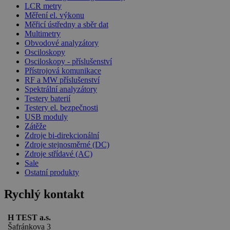
LCR metry
Měření el. výkonu
Měřicí ústředny a sběr dat
Multimetry
Obvodové analyzátory
Osciloskopy
Osciloskopy - příslušenství
Přístrojová komunikace
RF a MW příslušenství
Spektrální analyzátory
Testery baterií
Testery el. bezpečnosti
USB moduly
Zátěže
Zdroje bi-direkcionální
Zdroje stejnosměrné (DC)
Zdroje střídavé (AC)
Sale
Ostatní produkty
Rychlý kontakt
H TEST a.s.
Šafránkova 3