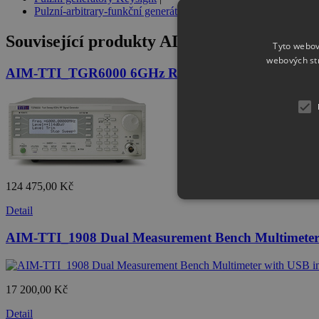
Pulzní-arbitrary-funkční generátory Aim-TTi Aim-TTi
Související produkty
AIM-TTI_RM200A 2U Ra
Tyto webov
webových st
AIM-TTI_TGR6000 6GHz RF Signal Generator
124 475,00 Kč
Detail
AIM-TTI_1908 Dual Measurement Bench Multimeter 
17 200,00 Kč
Detail