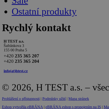
Sale
Ostatní produkty
Rychlý kontakt
H TEST a.s.
Šafránkova 3
155 00 Praha 5
+420
235 365 207
+420
235 365 204
info(at)
htest.cz
© 2026, H TEST a.s. – vše
Prohlášení o přístupnosti
|
Podmínky užití
|
Mapa stránek
Eshop vytvořila eBRÁNA
|
eBRÁNA eshop s propojením na IS
|
Mar