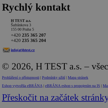
Rychlý kontakt
H TEST a.s.
Šafránkova 3
155 00 Praha 5
+420
235 365 207
+420
235 365 204
info(at)
htest.cz
© 2026, H TEST a.s. – vše
Prohlášení o přístupnosti
|
Podmínky užití
|
Mapa stránek
Eshop vytvořila eBRÁNA
|
eBRÁNA eshop s propojením na IS
|
Mar
Přeskočit na začátek stránk