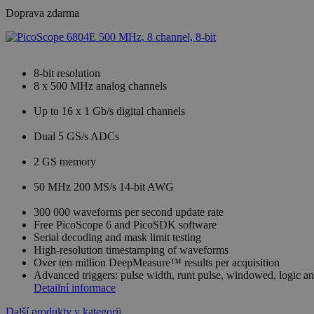
Doprava zdarma
8-bit resolution
8 x 500 MHz analog channels
Up to 16 x 1 Gb/s digital channels
Dual 5 GS/s ADCs
2 GS memory
50 MHz 200 MS/s 14-bit AWG
300 000 waveforms per second update rate
Free PicoScope 6 and PicoSDK software
Serial decoding and mask limit testing
High-resolution timestamping of waveforms
Over ten million DeepMeasure™ results per acquisition
Advanced triggers: pulse width, runt pulse, windowed, logic a
Detailní informace
Další produkty v kategorii