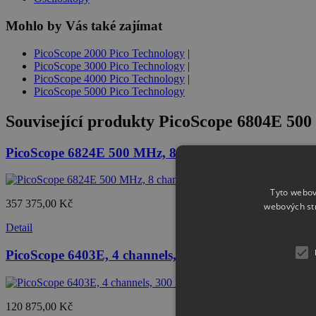
Mohlo by Vás také zajímat
PicoScope 2000 Pico Technology
|
PicoScope 3000 Pico Technology
|
PicoScope 4000 Pico Technology
|
PicoScope 5000 Pico Technology
Související produkty
PicoScope 6804E 500 
PicoScope 6824E 500 MHz, 8 channel, FlexRes
Tyto webov
357 375,00 Kč
webových st
Detail
PicoScope 6403E, 4 channels, 300 MHz, 8-bit
120 875,00 Kč