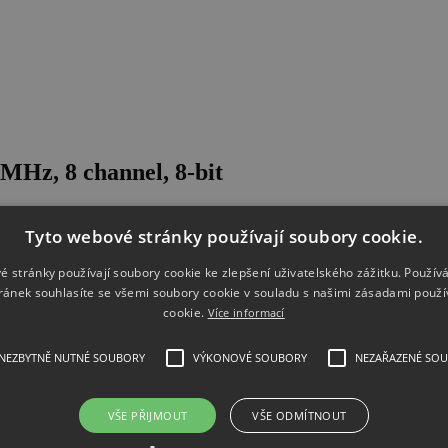
MHz, 8 channel, 8-bit
Tyto webové stránky používají soubory cookie.
é stránky používají soubory cookie ke zlepšení uživatelského zážitku. Použív
ránek souhlasíte se všemi soubory cookie v souladu s našimi zásadami použí
cookie.
Více informací
NEZBYTNĚ NUTNÉ SOUBORY
VÝKONOVÉ SOUBORY
NEZAŘAZENÉ SO
VŠE PŘIJMOUT
VŠE ODMÍTNOUT