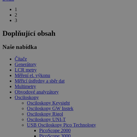
1
2
3
Doplňující obsah
Naše nabídka
Čítače
Generátory
LCR metry
Měření el. výkonu
Měřicí ústředny a sběr dat
Multimetry
Obvodové analyzátory
Osciloskopy
Osciloskopy Keysight
Osciloskopy GW Instek
Osciloskopy Rigol
Osciloskopy UNI-T
USB Osciloskopy Pico Technology
PicoScope 2000
PicoScope 3000