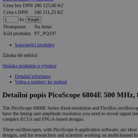
Cena bez DPH
286 125,00 Kč
Cena s DPH
346 211,25 Kč
ks
Dostupnost
Na dotaz
Kód produktu
PT_PQ197
Související produkty
Záruka
60 měsíců
Stránka produktu u výrobce
Detailní informace
Videa a soubory ke stažení
Detailní popis PicoScope 6804E 500 MHz, 8
The PicoScope 6000E Series fixed-resolution and FlexRes oscilloscope
have the timing and amplitude resolution you need to reveal signal inte
complex ECUs and FPGA-based designs.
These oscilloscopes, with PicoScope 6 application software, are ide
designs, and for researchers and scientists working on multichannel h