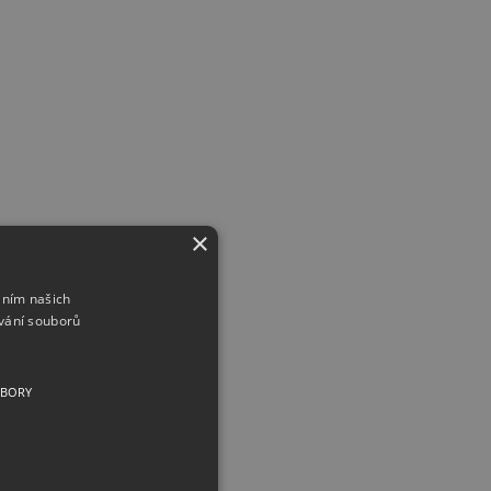
×
áním našich
vání souborů
UBORY