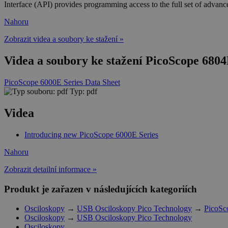
Interface (API) provides programming access to the full set of adva
Nahoru
Zobrazit videa a soubory ke stažení »
Videa a soubory ke stažení PicoScope 6804
PicoScope 6000E Series Data Sheet
Typ: pdf
Videa
Introducing new PicoScope 6000E Series
Nahoru
Zobrazit detailní informace »
Produkt je zařazen v následujících kategoriích
Osciloskopy
→
USB Osciloskopy Pico Technology
→
PicoSc
Osciloskopy
→
USB Osciloskopy Pico Technology
Osciloskopy