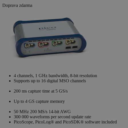
Doprava zdarma
4 channels, 1 GHz bandwidth, 8-bit resolution
Supports up to 16 digital MSO channels
200 ms capture time at 5 GS/s
Up to 4 GS capture memory
50 MHz 200 MS/s 14-bit AWG
300 000 waveforms per second update rate
PicoScope, PicoLog® and PicoSDK® software included