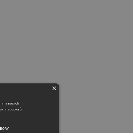
×
áním našich
vání souborů
UBORY