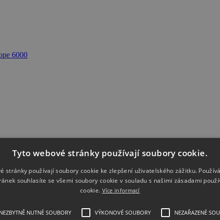
ope 6000
Tyto webové stránky používají soubory cookie.
, 4 channel, 8-bit kit
é stránky používají soubory cookie ke zlepšení uživatelského zážitku. Použív
ránek souhlasíte se všemi soubory cookie v souladu s našimi zásadami použí
cookie.
Více informací
NEZBYTNĚ NUTNÉ SOUBORY
VÝKONOVÉ SOUBORY
NEZAŘAZENÉ SO