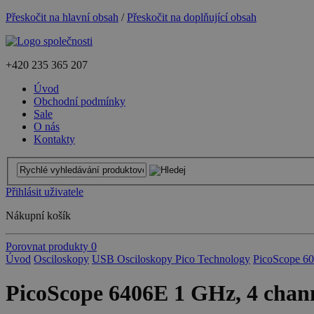
Přeskočit na hlavní obsah
/
Přeskočit na doplňující obsah
+420
235 365 207
Úvod
Obchodní podmínky
Sale
O nás
Kontakty
Přihlásit uživatele
Nákupní košík
Porovnat produkty
0
Úvod
Osciloskopy
USB Osciloskopy Pico Technology
PicoScope 6
PicoScope 6406E 1 GHz, 4 channe