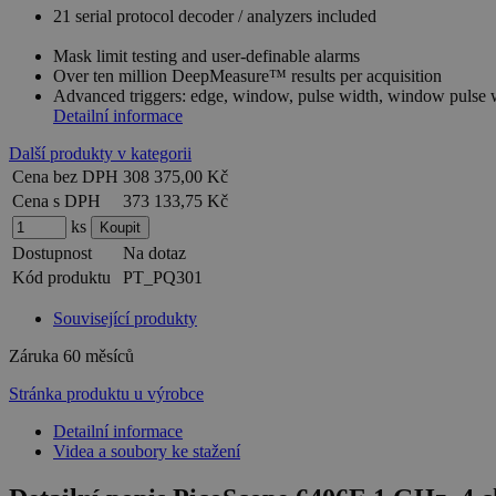
21 serial protocol decoder / analyzers included
Mask limit testing and user-definable alarms
Over ten million DeepMeasure™ results per acquisition
Advanced triggers: edge, window, pulse width, window pulse wi
Detailní informace
Další produkty v kategorii
Cena bez DPH
308 375,00 Kč
Cena s DPH
373 133,75 Kč
ks
Dostupnost
Na dotaz
Kód produktu
PT_PQ301
Související produkty
Záruka
60 měsíců
Stránka produktu u výrobce
Detailní informace
Videa a soubory ke stažení