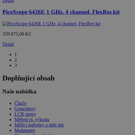
Detail
PicoScope 6426E 1 GHz, 4 channel, FlexRes kit
359 875,00 Kč
Detail
1
2
3
Doplňující obsah
Naše nabídka
Čítače
Generátory
LCR metry
Měření el. výkonu
Měřicí ústředny a sběr dat
Multimetry