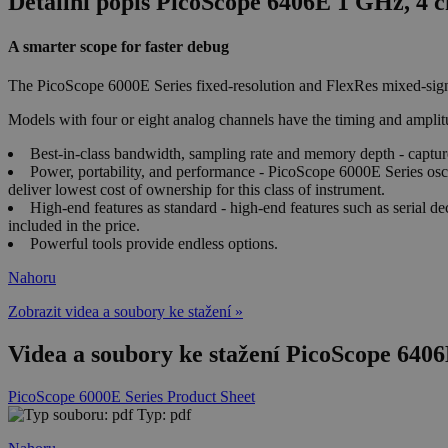
Detailní popis PicoScope 6406E 1 GHz, 4 ch
A smarter scope for faster debug
The PicoScope 6000E Series fixed-resolution and FlexRes mixed-signal
Models with four or eight analog channels have the timing and amplitude 
Best-in-class bandwidth, sampling rate and memory depth - captu
Power, portability, and performance - PicoScope 6000E Series osci
deliver lowest cost of ownership for this class of instrument.
High-end features as standard - high-end features such as serial 
included in the price.
Powerful tools provide endless options.
Nahoru
Zobrazit videa a soubory ke stažení »
Videa a soubory ke stažení PicoScope 6406E
PicoScope 6000E Series Product Sheet
Typ: pdf