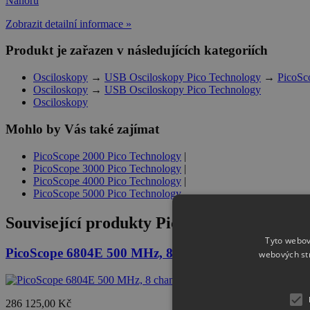
Nahoru
Zobrazit detailní informace »
Produkt je zařazen v následujících kategoriích
Osciloskopy
→
USB Osciloskopy Pico Technology
→
PicoSc
Osciloskopy
→
USB Osciloskopy Pico Technology
Osciloskopy
Mohlo by Vás také zajímat
PicoScope 2000 Pico Technology
|
PicoScope 3000 Pico Technology
|
PicoScope 4000 Pico Technology
|
PicoScope 5000 Pico Technology
Související produkty
PicoScope 6406E 1 GHz
Tyto webov
PicoScope 6804E 500 MHz, 8 channel, 8-bit
webových st
286 125,00 Kč