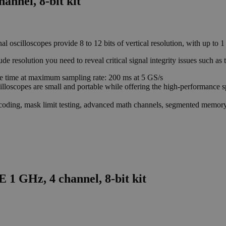
annel, 8-bit kit
 oscilloscopes provide 8 to 12 bits of vertical resolution, with up to
resolution you need to reveal critical signal integrity issues such as ti
re time at maximum sampling rate: 200 ms at 5 GS/s
lloscopes are small and portable while offering the high-performance sp
decoding, mask limit testing, advanced math channels, segmented memory
 1 GHz, 4 channel, 8-bit kit