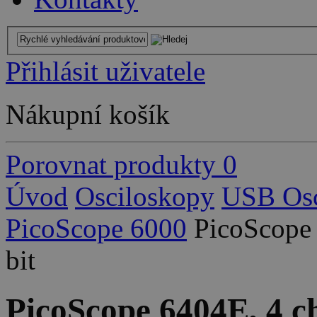
Přihlásit uživatele
Nákupní košík
Porovnat produkty
0
Úvod
Osciloskopy
USB Osc
PicoScope 6000
PicoScope 
bit
PicoScope 6404E, 4 c