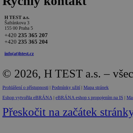
Rychlý kontakt
H TEST a.s.
Šafránkova 3
155 00 Praha 5
+420
235 365 207
+420
235 365 204
info(at)
htest.cz
© 2026, H TEST a.s. – vše
Prohlášení o přístupnosti
|
Podmínky užití
|
Mapa stránek
Eshop vytvořila eBRÁNA
|
eBRÁNA eshop s propojením na IS
|
Mar
Přeskočit na začátek stránk