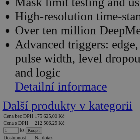
Mask limit testing and us
High-resolution time-st
Over ten million DeepMea
Advanced triggers: edge
pulse width, level dropou
and logic
Detailní informace
Další produkty v kategorii
Cena bez DPH
175 625,00 Kč
Cena s DPH
212 506,25 Kč
ks
Dostupnost
Na dotaz