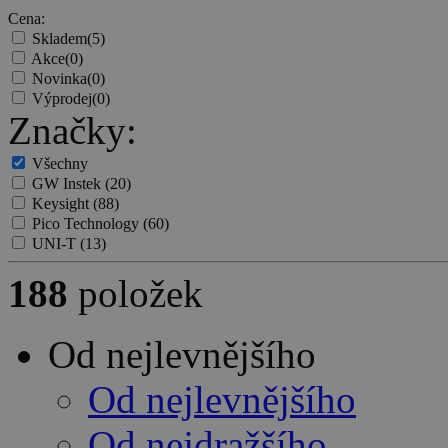
Cena:
Skladem
(5)
Akce
(0)
Novinka
(0)
Výprodej
(0)
Značky:
Všechny
GW Instek
(20)
Keysight
(88)
Pico Technology
(60)
UNI-T
(13)
188
položek
Od nejlevnějšího
Od nejlevnějšího
Od nejdražšího