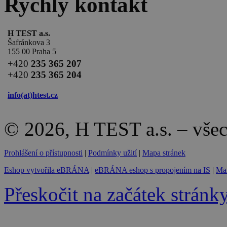
Rychlý kontakt
H TEST a.s.
Šafránkova 3
155 00 Praha 5
+420
235 365 207
+420
235 365 204
info(at)
htest.cz
© 2026, H TEST a.s. – vše
Prohlášení o přístupnosti
|
Podmínky užití
|
Mapa stránek
Eshop vytvořila eBRÁNA
|
eBRÁNA eshop s propojením na IS
|
Mar
Přeskočit na začátek stránk