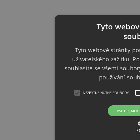
Tyto webové
soub
Tyto webové stránky pou
uživatelského zážitku. 
souhlasíte se všemi soubor
používání sou
NEZBYTNĚ NUTNÉ SOUBORY
VŠE PŘIJMOU
P