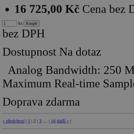
16 725,00 Kč
Cena bez
ks
bez DPH
Dostupnost
Na dotaz
Analog Bandwidth: 250 M
Maximum Real-time Sampl
Doprava zdarma
«
předchozí
|
1
|
2
|
3
…
|
16
další
»
|