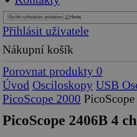
Přihlásit uživatele
Nákupní košík
Porovnat produkty
0
Úvod
Osciloskopy
USB Osc
PicoScope 2000
PicoScope
PicoScope 2406B 4 c