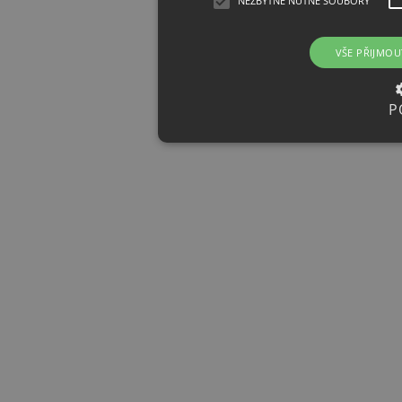
NEZBYTNĚ NUTNÉ SOUBORY
VŠE PŘIJMOU
P