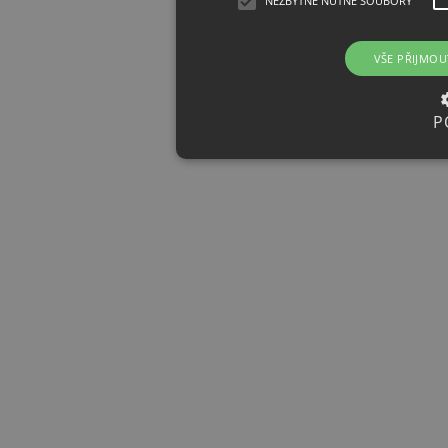
NEZBYTNĚ NUTNÉ SOUBORY
VŠE PŘIJMOU
P