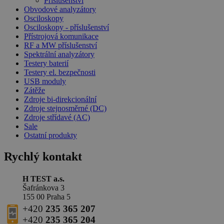
Příslušenství
Obvodové analyzátory
Osciloskopy
Osciloskopy - příslušenství
Přístrojová komunikace
RF a MW příslušenství
Spektrální analyzátory
Testery baterií
Testery el. bezpečnosti
USB moduly
Zátěže
Zdroje bi-direkcionální
Zdroje stejnosměrné (DC)
Zdroje střídavé (AC)
Sale
Ostatní produkty
Rychlý kontakt
H TEST a.s.
Šafránkova 3
155 00 Praha 5
+420
235 365 207
+420
235 365 204