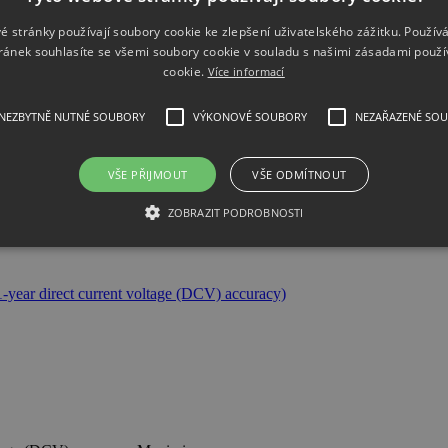
é stránky používají soubory cookie ke zlepšení uživatelského zážitku. Použív
ránek souhlasíte se všemi soubory cookie v souladu s našimi zásadami použí
cookie.
Více informací
oltage (DCV) accuracy (4ppm with…
NEZBYTNĚ NUTNÉ SOUBORY
VÝKONOVÉ SOUBORY
NEZAŘAZENÉ SO
VŠE PŘIJMOUT
VŠE ODMÍTNOUT
it + option 0…
ZOBRAZIT PODROBNOSTI