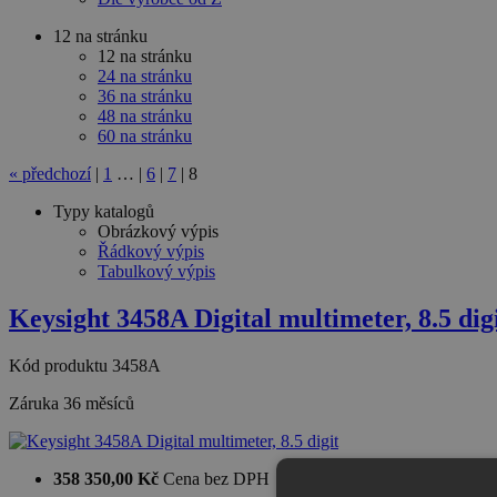
12 na stránku
12 na stránku
24 na stránku
36 na stránku
48 na stránku
60 na stránku
«
předchozí
|
1
…
|
6
|
7
|
8
Typy katalogů
Obrázkový výpis
Řádkový výpis
Tabulkový výpis
Keysight 3458A Digital multimeter, 8.5 dig
Kód produktu
3458A
Záruka
36 měsíců
358 350,00 Kč
Cena bez DPH