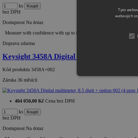
ks
Tyto webov
bez DPH
webových st
Dostupnost
Na dotaz
Measure with confidence with up to 8 ppm 1-year direct current v
Doprava zdarma
Keysight 3458A Digital multimeter, 8.5 dig
Kód produktu
3458A+002
Záruka
36 měsíců
404 050,00 Kč
Cena bez DPH
ks
bez DPH
Dostupnost
Na dotaz