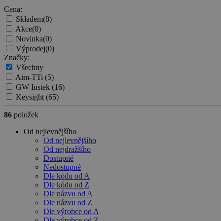
Cena:
Skladem
(8)
Akce
(0)
Novinka
(0)
Výprodej
(0)
Značky:
Všechny
Aim-TTi
(5)
GW Instek
(16)
Keysight
(65)
86
položek
Od nejlevnějšího
Od nejlevnějšího
Od nejdražšího
Dostupné
Nedostupné
Dle kódu od A
Dle kódu od Z
Dle názvu od A
Dle názvu od Z
Dle výrobce od A
Dle výrobce od Z