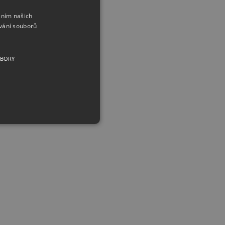
áním našich
vání souborů
UBORY