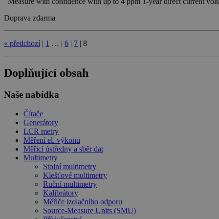
Measure with confidence with up to 4 ppm 1-year direct current 
Doprava zdarma
«
předchozí
|
1
…
|
6
|
7
|
8
Doplňující obsah
Naše nabídka
Čítače
Generátory
LCR metry
Měření el. výkonu
Měřicí ústředny a sběr dat
Multimetry
Stolní multimetry
Klešťové multimetry
Ruční multimetry
Kalibrátory
Měřiče izolačního odporu
Source-Measure Units (SMU)