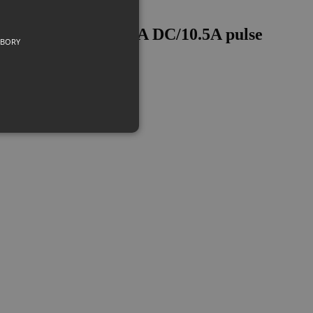
 resolution, 210V, 3A DC/10.5A pulse
UBORY