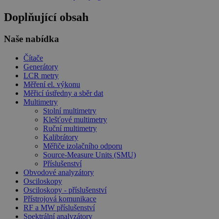
Doplňující obsah
Naše nabídka
Čítače
Generátory
LCR metry
Měření el. výkonu
Měřicí ústředny a sběr dat
Multimetry
Stolní multimetry
Klešťové multimetry
Ruční multimetry
Kalibrátory
Měřiče izolačního odporu
Source-Measure Units (SMU)
Příslušenství
Obvodové analyzátory
Osciloskopy
Osciloskopy - příslušenství
Přístrojová komunikace
RF a MW příslušenství
Spektrální analyzátory