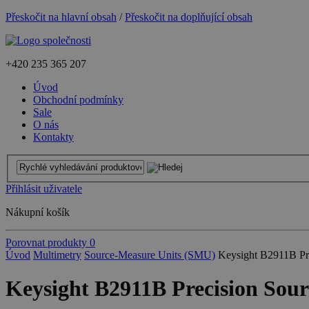
Přeskočit na hlavní obsah
/
Přeskočit na doplňující obsah
+420
235 365 207
Úvod
Obchodní podmínky
Sale
O nás
Kontakty
Přihlásit uživatele
Nákupní košík
Porovnat produkty
0
Úvod
Multimetry
Source-Measure Units (SMU)
Keysight B2911B Pre
Keysight B2911B Precision Sourc