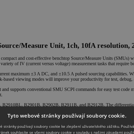
Source/Measure Unit, 1ch, 10fA resolution,
ompact and cost-effective benchtop Source/Measure Units (SMUs) with 
riety of IV (current versus voltage) measurement tasks that require bo
ent maximum ±3 A DC, and ±10.5 A pulsed sourcing capabilities. Wi
sk-based viewing modes will improve your productivity for test, debug, 
nd supports conventional SMU SCPI commands for easy test code migra
t.
2910BL, B2901B, B2902B, B2911B, and B2912B. The differentiation b
inimum timing interval, viewing modes, and SMU channels. These model
Tyto webové stránky používají soubory cookie.
é stránky používají soubory cookie ke zlepšení uživatelského zážitku. Použív
ránek souhlasíte se všemi soubory cookie v souladu s našimi zásadami použí