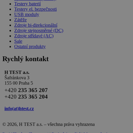
Testery baterií
Testery el. bezpečnosti
USB moduly
Zátěže
Zdroje bi-direkcionální
Zdroje stejnosměrné (DC)
Zdroje střídavé (AC)
Sale
Ostatní produkty
Rychlý kontakt
H TEST a.s.
Šafránkova 3
155 00 Praha 5
+420
235 365 207
+420
235 365 204
info(at)
htest.cz
© 2026, H TEST a.s. – všechna práva vyhrazena