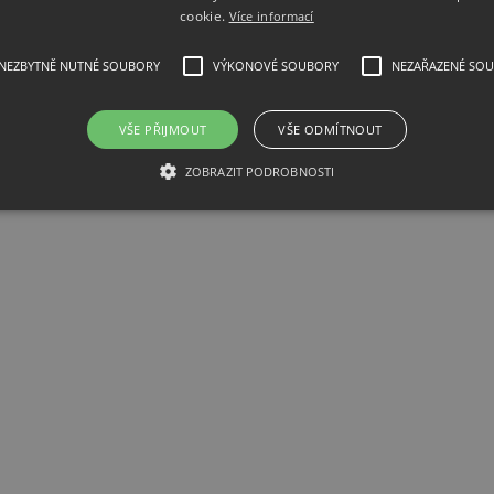
cookie.
Více informací
B Precision Source/Measure Unit, 1ch, 10fA
NEZBYTNĚ NUTNÉ SOUBORY
VÝKONOVÉ SOUBORY
NEZAŘAZENÉ SO
VŠE PŘIJMOUT
VŠE ODMÍTNOUT
ZOBRAZIT PODROBNOSTI