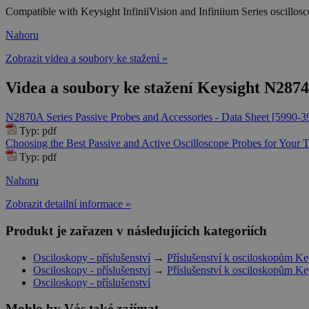
Compatible with Keysight InfiniiVision and Infiniium Series oscillos
Nahoru
Zobrazit videa a soubory ke stažení »
Videa a soubory ke stažení Keysight N287
N2870A Series Passive Probes and Accessories - Data Sheet [5990-
Typ: pdf
Choosing the Best Passive and Active Oscilloscope Probes for Your
Typ: pdf
Nahoru
Zobrazit detailní informace »
Produkt je zařazen v následujících kategoriích
Osciloskopy - příslušenství
→
Příslušenství k osciloskopům Ke
Osciloskopy - příslušenství
→
Příslušenství k osciloskopům Ke
Osciloskopy - příslušenství
Mohlo by Vás také zajímat