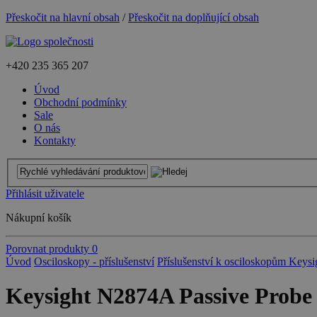
Přeskočit na hlavní obsah
/
Přeskočit na doplňující obsah
+420
235 365 207
Úvod
Obchodní podmínky
Sale
O nás
Kontakty
Přihlásit uživatele
Nákupní košík
Porovnat produkty
0
Úvod
Osciloskopy - příslušenství
Příslušenství k osciloskopům Keysi
Keysight N2874A Passive Probe