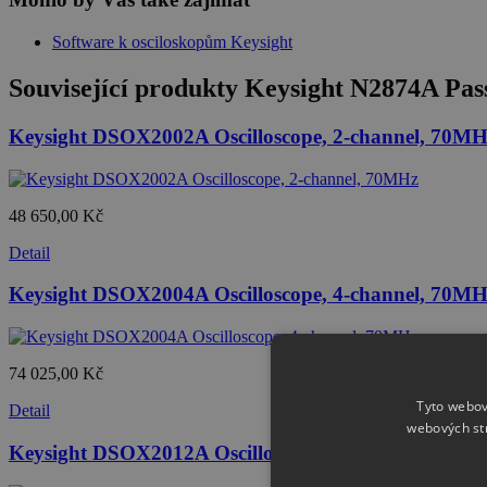
Software k osciloskopům Keysight
Související produkty
Keysight N2874A Pas
Keysight DSOX2002A Oscilloscope, 2-channel, 70MH
48 650,00 Kč
Detail
Keysight DSOX2004A Oscilloscope, 4-channel, 70MH
74 025,00 Kč
Tyto webov
Detail
webových st
Keysight DSOX2012A Oscilloscope, 2-channel, 100