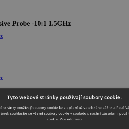
sive Probe -10:1 1.5GHz
z
z
Tyto webové stránky používají soubory cookie.
é stránky používají soubory cookie ke zlepšení uživatelského zážitku. Použív
ránek souhlasíte se všemi soubory cookie v souladu s našimi zásadami použí
cookie.
MHz
Více informací