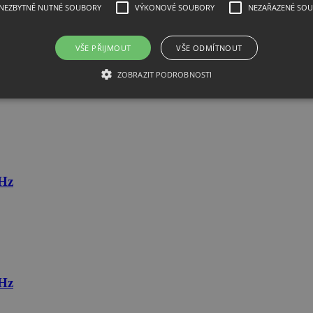
NEZBYTNĚ NUTNÉ SOUBORY
VÝKONOVÉ SOUBORY
NEZAŘAZENÉ SO
VŠE PŘIJMOUT
VŠE ODMÍTNOUT
ZOBRAZIT PODROBNOSTI
MHz
MHz
MHz