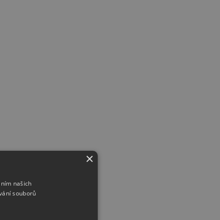
×
áním našich
vání souborů