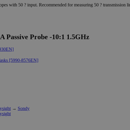
copes with 50 ? input. Recommended for measuring 50 ? transmission li
4A Passive Probe -10:1 1.5GHz
3930EN]
 Tasks [5990-8576EN]
ysight
→
Sondy
ysight