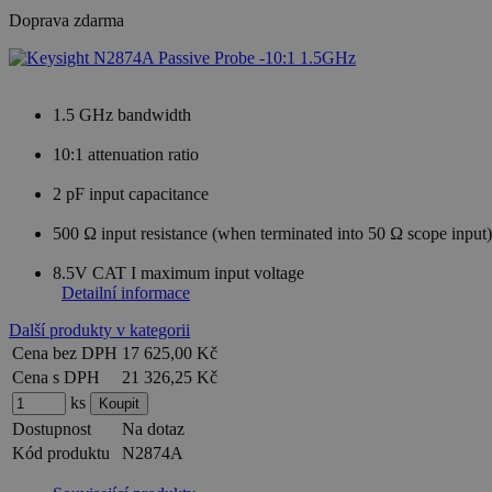
Doprava zdarma
1.5 GHz bandwidth
10:1 attenuation ratio
2 pF input capacitance
500 Ω input resistance (when terminated into 50 Ω scope input)
8.5V CAT I maximum input voltage
Detailní informace
Další produkty v kategorii
Cena bez DPH
17 625,00 Kč
Cena s DPH
21 326,25 Kč
ks
Dostupnost
Na dotaz
Kód produktu
N2874A