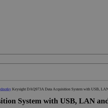
ednotky
Keysight DAQ973A Data Acquisition System with USB, LA
ition System with USB, LAN an