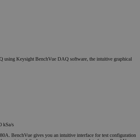
DAQ using Keysight BenchVue DAQ software, the intuitive graphical
0 kSa/s
BenchVue gives you an intuitive interface for test configuration