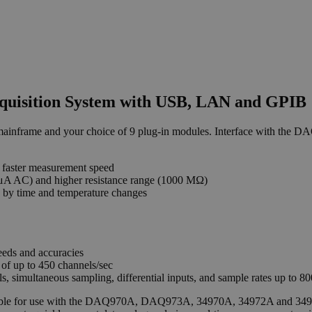
quisition System with USB, LAN and GPIB
 mainframe and your choice of 9 plug-in modules. Interface with the 
faster measurement speed
 μA AC) and higher resistance range (1000 MΩ)
ed by time and temperature changes
eds and accuracies
f up to 450 channels/sec
imultaneous sampling, differential inputs, and sample rates up to 80
ble for use with the DAQ970A, DAQ973A, 34970A, 34972A and 34980A. 