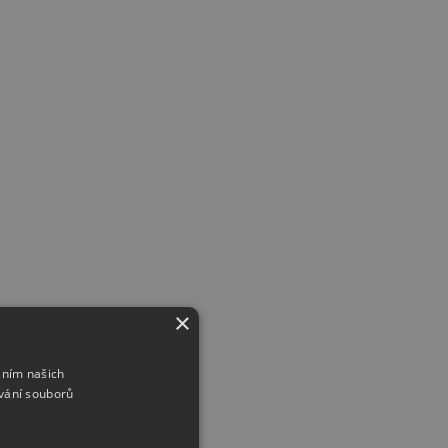
×
áním našich
vání souborů