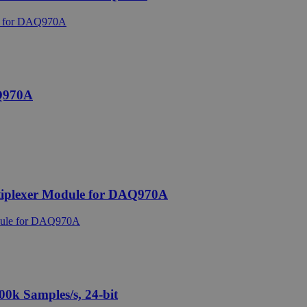
Q970A
iplexer Module for DAQ970A
0k Samples/s, 24-bit