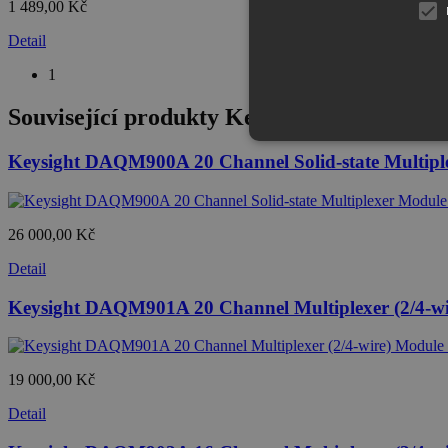
1 489,00 Kč
Detail
1
Související produkty
Keysight DAQ973A Da
Keysight DAQM900A 20 Channel Solid-state Multip
26 000,00 Kč
Detail
Keysight DAQM901A 20 Channel Multiplexer (2/4-w
19 000,00 Kč
Detail