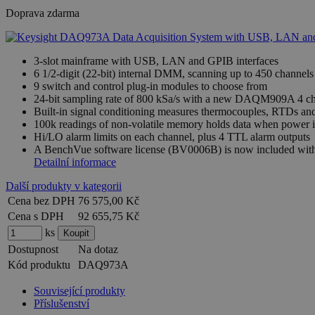
Doprava zdarma
3-slot mainframe with USB, LAN and GPIB interfaces
6 1/2-digit (22-bit) internal DMM, scanning up to 450 channels
9 switch and control plug-in modules to choose from
24-bit sampling rate of 800 kSa/s with a new DAQM909A 4 cha
Built-in signal conditioning measures thermocouples, RTDs and 
100k readings of non-volatile memory holds data when power 
Hi/LO alarm limits on each channel, plus 4 TTL alarm outputs
A BenchVue software license (BV0006B) is now included with y
Detailní informace
Další produkty v kategorii
Cena bez DPH
76 575,00 Kč
Cena s DPH
92 655,75 Kč
ks
Dostupnost
Na dotaz
Kód produktu
DAQ973A
Související produkty
Příslušenství