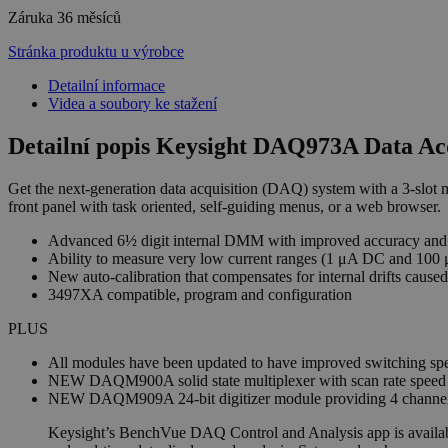
Záruka
36 měsíců
Stránka produktu u výrobce
Detailní informace
Videa a soubory ke stažení
Detailní popis Keysight DAQ973A Data Ac
Get the next-generation data acquisition (DAQ) system with a 3-slot
front panel with task oriented, self-guiding menus, or a web browser.
Advanced 6½ digit internal DMM with improved accuracy and 
Ability to measure very low current ranges (1 μA DC and 100
New auto-calibration that compensates for internal drifts caus
3497XA compatible, program and configuration
PLUS
All modules have been updated to have improved switching spe
NEW DAQM900A solid state multiplexer with scan rate speed o
NEW DAQM909A 24-bit digitizer module providing 4 channels, s
Keysight’s BenchVue DAQ Control and Analysis app is availa