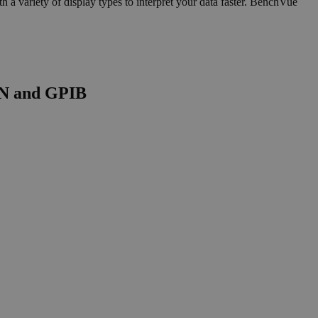
 a variety of display types to interpret your data faster. BenchVue
AN and GPIB