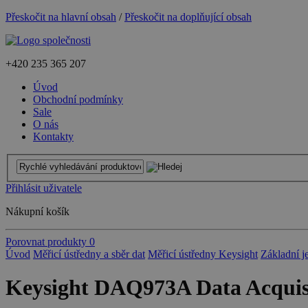
Přeskočit na hlavní obsah
/
Přeskočit na doplňující obsah
+420
235 365 207
Úvod
Obchodní podmínky
Sale
O nás
Kontakty
Přihlásit uživatele
Nákupní košík
Porovnat produkty
0
Úvod
Měřicí ústředny a sběr dat
Měřicí ústředny Keysight
Základní j
Keysight DAQ973A Data Acquis