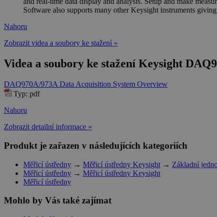
and real-time data display and analysis. Setup and make measure
Software also supports many other Keysight instruments giving 
Nahoru
Zobrazit videa a soubory ke stažení »
Videa a soubory ke stažení Keysight DAQ
DAQ970A/973A Data Acquisition System Overview
Typ: pdf
Nahoru
Zobrazit detailní informace »
Produkt je zařazen v následujících kategoriích
Měřicí ústředny
→
Měřicí ústředny Keysight
→
Základní jedn
Měřicí ústředny
→
Měřicí ústředny Keysight
Měřicí ústředny
Mohlo by Vás také zajímat