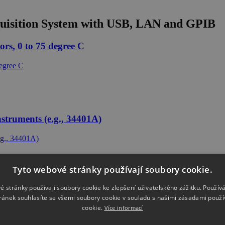
isition System with USB, LAN and GPIB
rs, 0 to 75 degree C
nstruments (e.g., 34401A)
Tyto webové stránky používají soubory cookie.
é stránky používají soubory cookie ke zlepšení uživatelského zážitku. Použív
/250A, 34970A, 53131A, etc.
ránek souhlasíte se všemi soubory cookie v souladu s našimi zásadami použí
cookie.
Více informací