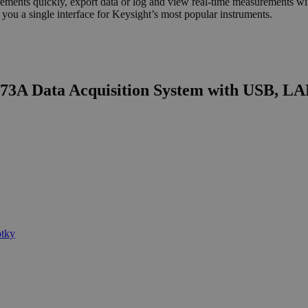
ments quickly, export data or log and view real-time measurements with
you a single interface for Keysight’s most popular instruments.
973A Data Acquisition System with USB, L
otky