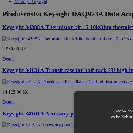
Moduly Keysight
Příslušenství
Keysight DAQ973A Data Acqu
Keysight 34308A Thermistor kit : 5 10kOhm thermisto
3 950,00 Kč
Detail
Keysight 34131A Transit case for half-rack 2U high i
14 125,00 Kč
Detail
Tyto webov
Keysight 34161A Accessory pouch for 34401A, 33120
webových st