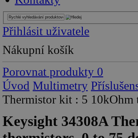
Přihlásit uživatele
Nákupní košík
Porovnat produkty
0
Úvod
Multimetry
Příslušen
Thermistor kit : 5 10kOhm t
Keysight 34308A Ther
thermistors, 0 to 75 