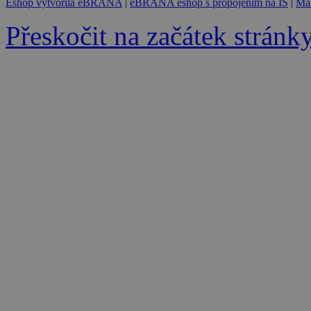
Eshop vytvořila eBRÁNA
|
eBRÁNA eshop s propojením na IS
|
Mar
Přeskočit na začátek stránk