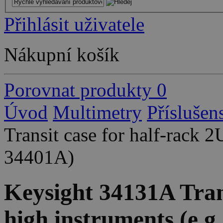
Přihlásit uživatele
Nákupní košík
Porovnat produkty
0
Úvod
Multimetry
Příslušen
Transit case for half-rack 2
34401A)
Keysight 34131A Trans
high instruments (e.g