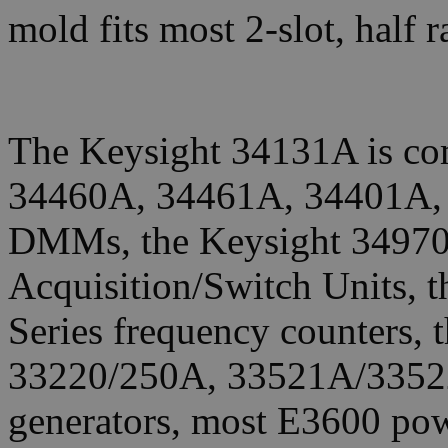
mold fits most 2-slot, half 
The Keysight 34131A is com
34460A, 34461A, 34401A,
DMMs, the Keysight 3497
Acquisition/Switch Units,
Series frequency counters,
33220/250A, 33521A/33522
generators, most E3600 powe