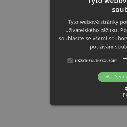
Tyto webové
soub
Tyto webové stránky pou
uživatelského zážitku. 
souhlasíte se všemi soubor
používání sou
NEZBYTNĚ NUTNÉ SOUBORY
VŠE PŘIJMOU
P