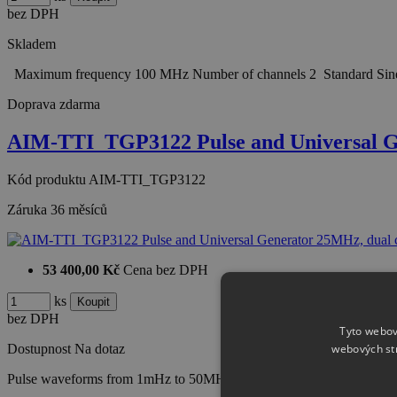
bez DPH
Skladem
Maximum frequency 100 MHz Number of channels 2 Standard Sine, 
Doprava zdarma
AIM-TTI_TGP3122 Pulse and Universal 
Kód produktu
AIM-TTI_TGP3122
Záruka
36 měsíců
53 400,00 Kč
Cena bez DPH
ks
bez DPH
Tyto webov
Dostupnost
Na dotaz
webových st
Pulse waveforms from 1mHz to 50MHz, minimum rise time 5ns Very 