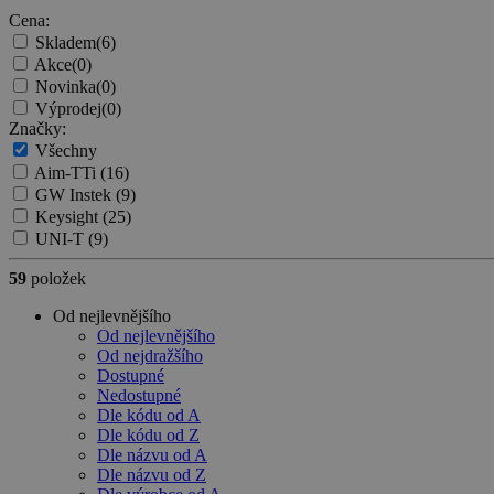
Cena:
Skladem
(6)
Akce
(0)
Novinka
(0)
Výprodej
(0)
Značky:
Všechny
Aim-TTi
(16)
GW Instek
(9)
Keysight
(25)
UNI-T
(9)
59
položek
Od nejlevnějšího
Od nejlevnějšího
Od nejdražšího
Dostupné
Nedostupné
Dle kódu od A
Dle kódu od Z
Dle názvu od A
Dle názvu od Z