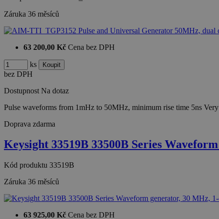
Záruka
36 měsíců
63 200,00 Kč
Cena bez DPH
ks
bez DPH
Dostupnost
Na dotaz
Pulse waveforms from 1mHz to 50MHz, minimum rise time 5ns Very 
Doprava zdarma
Keysight 33519B 33500B Series Wavefor
Kód produktu
33519B
Záruka
36 měsíců
63 925,00 Kč
Cena bez DPH