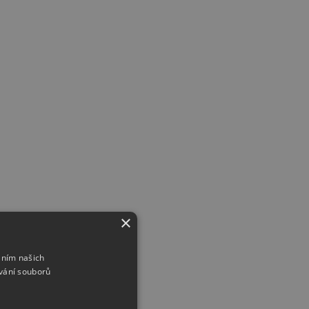
×
áním našich
vání souborů