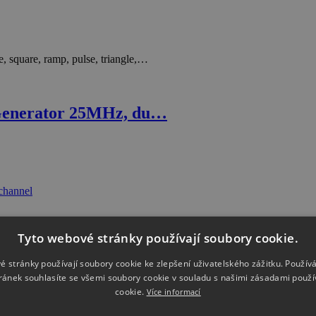
square, ramp, pulse, triangle,…
Generator 25MHz, du…
Tyto webové stránky používají soubory cookie.
é stránky používají soubory cookie ke zlepšení uživatelského zážitku. Použív
ránek souhlasíte se všemi soubory cookie v souladu s našimi zásadami použí
cookie.
Více informací
low jitter synchronous and asynchronous…