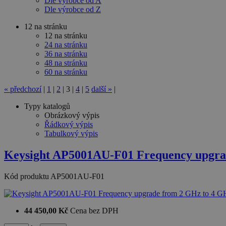
Dle výrobce od A
Dle výrobce od Z
12 na stránku
12 na stránku
24 na stránku
36 na stránku
48 na stránku
60 na stránku
«
předchozí
|
1
|
2
|
3
|
4
|
5
další
»
|
Typy katalogů
Obrázkový výpis
Řádkový výpis
Tabulkový výpis
Keysight AP5001AU-F01 Frequency upgra
Kód produktu
AP5001AU-F01
44 450,00 Kč
Cena bez DPH