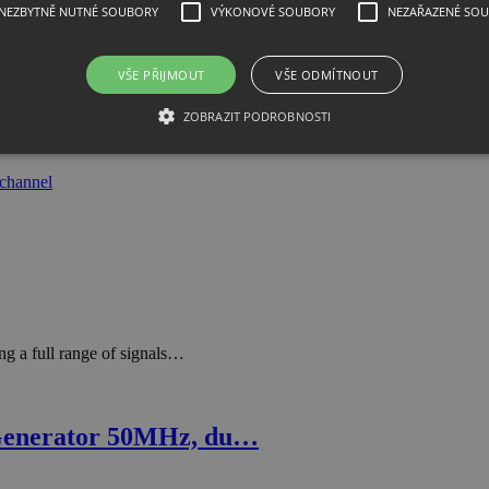
NEZBYTNĚ NUTNÉ SOUBORY
VÝKONOVÉ SOUBORY
NEZAŘAZENÉ SO
m generator, 20 MH…
VŠE PŘIJMOUT
VŠE ODMÍTNOUT
ZOBRAZIT PODROBNOSTI
g a full range of signals…
Generator 50MHz, du…