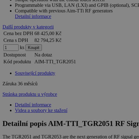
Programmable via USB, LAN (LXI) and GPIB (optional), SCP
Compatible with previous Aim-TTi RF generators
Detailní informace
Další produkty v kategorii
Cena bez DPH
68 425,00 Kč
Cena s DPH
82 794,25 Kč
ks
Dostupnost
Na dotaz
Kód produktu
AIM-TTI_TGR2051
Související produkty
Záruka
36 měsíců
Stránka produktu u výrobce
Detailní informace
Videa a soubory ke stažení
Detailní popis AIM-TTI_TGR2051 RF Sig
The TGR2051 and TGR2053 are the next generation of RF signal gener