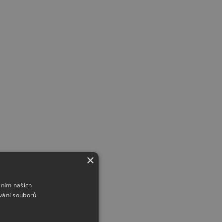
×
áním našich
vání souborů