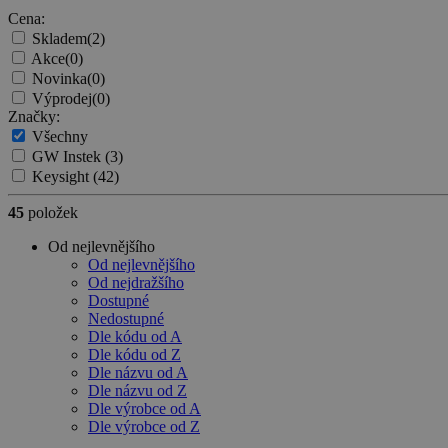
Cena:
Skladem
(2)
Akce
(0)
Novinka
(0)
Výprodej
(0)
Značky:
Všechny
GW Instek
(3)
Keysight
(42)
45
položek
Od nejlevnějšího
Od nejlevnějšího
Od nejdražšího
Dostupné
Nedostupné
Dle kódu od A
Dle kódu od Z
Dle názvu od A
Dle názvu od Z
Dle výrobce od A
Dle výrobce od Z