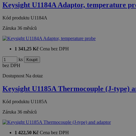
Keysight U1184A Adaptor, temperature pr
Kód produktu
U1184A
Záruka
36 měsíců
1 341,25 Kč
Cena bez DPH
ks
bez DPH
Dostupnost
Na dotaz
Keysight U1185A Thermocouple (J-type) a
Kód produktu
U1185A
Záruka
36 měsíců
1 422,50 Kč
Cena bez DPH