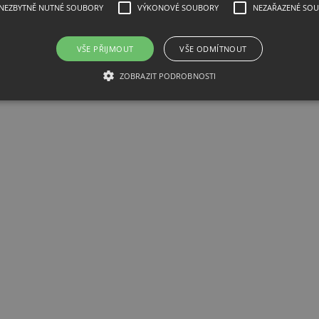
NEZBYTNĚ NUTNÉ SOUBORY
VÝKONOVÉ SOUBORY
NEZAŘAZENÉ SO
VŠE PŘIJMOUT
VŠE ODMÍTNOUT
ZOBRAZIT PODROBNOSTI