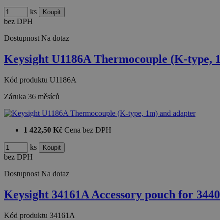
ks
bez DPH
Dostupnost
Na dotaz
Keysight U1186A Thermocouple (K-type, 
Kód produktu
U1186A
Záruka
36 měsíců
1 422,50 Kč
Cena bez DPH
ks
bez DPH
Dostupnost
Na dotaz
Keysight 34161A Accessory pouch for 344
Kód produktu
34161A