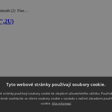
e sheath (2) Fine…
",2U)
Tyto webové stránky používají soubory cookie.
é stránky používají soubory cookie ke zlepšení uživatelského zážitku. Použív
ránek souhlasíte se všemi soubory cookie v souladu s našimi zásadami použí
cookie.
Více informací