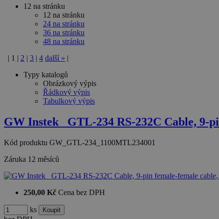
12 na stránku
12 na stránku
24 na stránku
36 na stránku
48 na stránku
|
1
|
2
|
3
|
4
další
»
|
Typy katalogů
Obrázkový výpis
Řádkový výpis
Tabulkový výpis
GW Instek_ GTL-234 RS-232C Cable, 9-pi
Kód produktu
GW_GTL-234_1100MTL234001
Záruka
12 měsíců
250,00 Kč
Cena bez DPH
ks