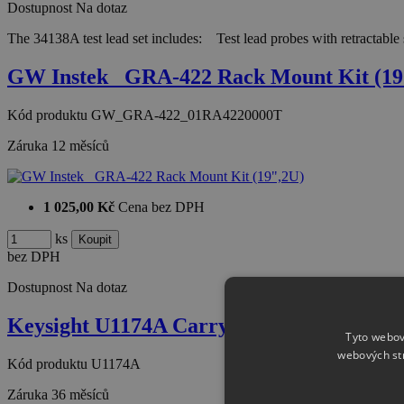
Dostupnost
Na dotaz
The 34138A test lead set includes: Test lead probes with retractabl
GW Instek_ GRA-422 Rack Mount Kit (19
Kód produktu
GW_GRA-422_01RA4220000T
Záruka
12 měsíců
1 025,00 Kč
Cena bez DPH
ks
bez DPH
Dostupnost
Na dotaz
Keysight U1174A Carrying case, soft
Tyto webov
webových st
Kód produktu
U1174A
Záruka
36 měsíců