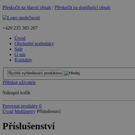
Přeskočit na hlavní obsah
/
Přeskočit na doplňující obsah
+420
235 365 207
Úvod
Obchodní podmínky
Sale
O nás
Kontakty
Přihlásit uživatele
Nákupní košík
Porovnat produkty
0
Úvod
Multimetry
Příslušenství
Příslušenství