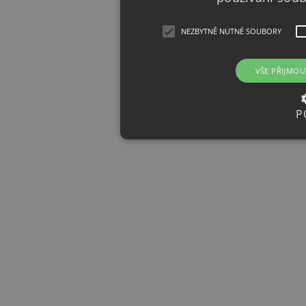
NEZBYTNĚ NUTNÉ SOUBORY
VŠE PŘIJMOU
P