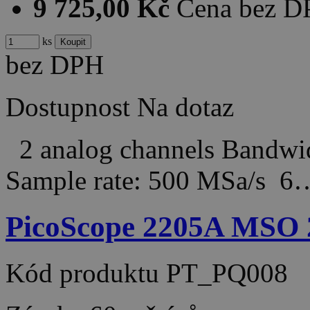
9 725,00 Kč
Cena bez 
ks
bez DPH
Dostupnost
Na dotaz
2 analog channels Bandw
Sample rate: 500 MSa/s 6
PicoScope 2205A MSO 
Kód produktu
PT_PQ008