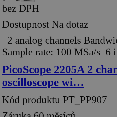
bez DPH
Dostupnost
Na dotaz
2 analog channels Bandw
Sample rate: 100 MSa/s 6 
PicoScope 2205A 2 chan
oscilloscope wi…
Kód produktu
PT_PP907
Záruka
60 měsíců