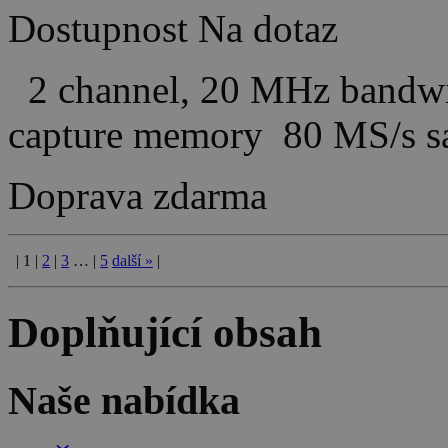
Dostupnost
Na dotaz
2 channel, 20 MHz bandwi
capture memory 80 MS/s 
Doprava zdarma
|
1
|
2
|
3
…
|
5
další
»
|
Doplňující obsah
Naše nabídka