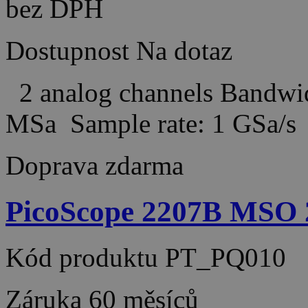
bez DPH
Dostupnost
Na dotaz
2 analog channels Bandw
MSa Sample rate: 1 GSa/
Doprava zdarma
PicoScope 2207B MSO 
Kód produktu
PT_PQ010
Záruka
60 měsíců