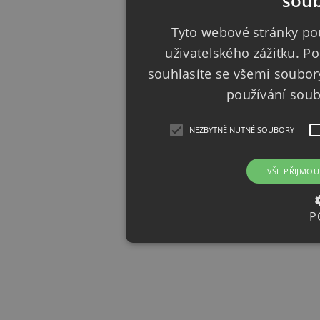
soub
Tyto webové stránky pou
uživatelského zážitku. 
souhlasíte se všemi soubor
používání sou
NEZBYTNĚ NUTNÉ SOUBORY
VŠE PŘIJMOU
P