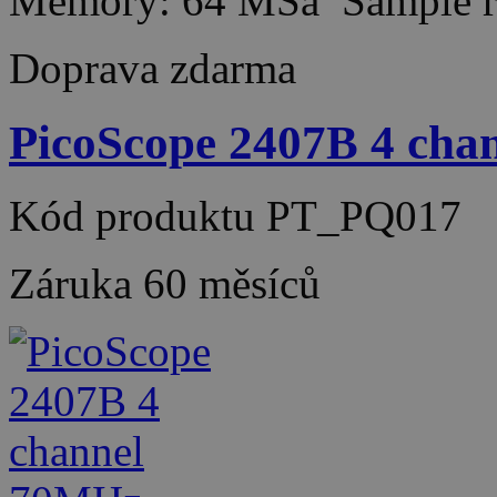
Memory: 64 MSa Sample r
Doprava zdarma
PicoScope 2407B 4 ch
Kód produktu
PT_PQ017
Záruka
60 měsíců