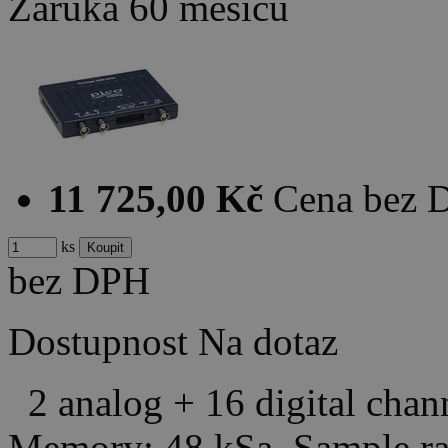
Záruka
60 měsíců
11 725,00 Kč
Cena bez 
ks
bez DPH
Dostupnost
Na dotaz
2 analog + 16 digital cha
Memory: 48 kSa Sample r