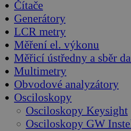
Čítače
Generátory
LCR metry
Měření el. výkonu
Měřicí ústředny a sběr da
Multimetry
Obvodové analyzátory
Osciloskopy
Osciloskopy Keysight
Osciloskopy GW Inste