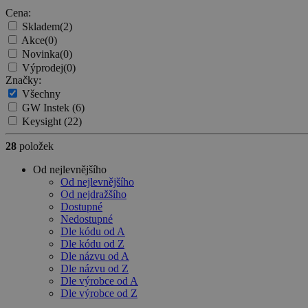
Cena:
Skladem
(2)
Akce
(0)
Novinka
(0)
Výprodej
(0)
Značky:
Všechny
GW Instek
(6)
Keysight
(22)
28
položek
Od nejlevnějšího
Od nejlevnějšího
Od nejdražšího
Dostupné
Nedostupné
Dle kódu od A
Dle kódu od Z
Dle názvu od A
Dle názvu od Z
Dle výrobce od A
Dle výrobce od Z