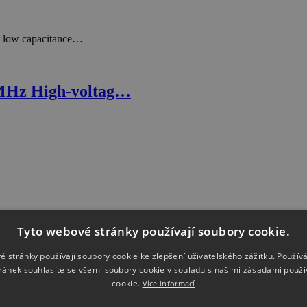
d low capacitance…
 MHz High-voltag…
Tyto webové stránky používají soubory cookie.
é stránky používají soubory cookie ke zlepšení uživatelského zážitku. Použív
ránek souhlasíte se všemi soubory cookie v souladu s našimi zásadami použí
1 Rated to measure…
cookie.
Více informací