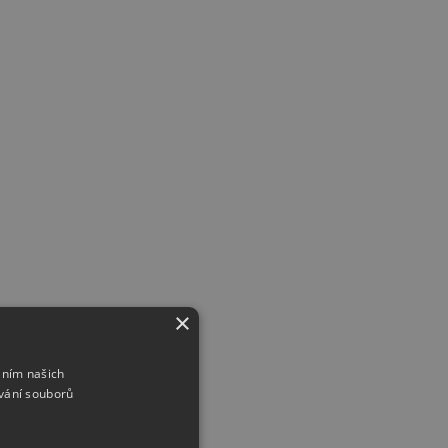
×
áním našich
vání souborů