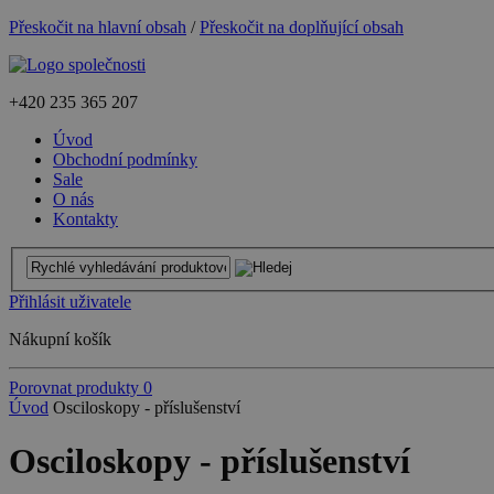
Přeskočit na hlavní obsah
/
Přeskočit na doplňující obsah
+420
235 365 207
Úvod
Obchodní podmínky
Sale
O nás
Kontakty
Přihlásit uživatele
Nákupní košík
Porovnat produkty
0
Úvod
Osciloskopy - příslušenství
Osciloskopy - příslušenství