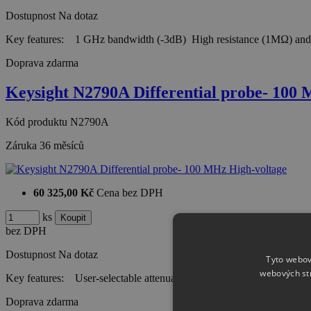
Dostupnost
Na dotaz
Key features: 1 GHz bandwidth (-3dB) High resistance (1MΩ) an
Doprava zdarma
Keysight N2790A Differential probe- 100
Kód produktu
N2790A
Záruka
36 měsíců
60 325,00 Kč
Cena bez DPH
ks
bez DPH
Dostupnost
Na dotaz
Tyto webov
webových st
Key features: User-selectable attenuation settings of 50:1 or 500:
Doprava zdarma