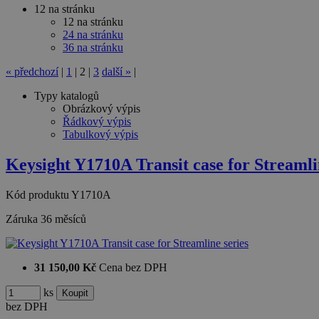
12 na stránku
12 na stránku
24 na stránku
36 na stránku
«
předchozí
|
1
|
2
|
3
další
»
|
Typy katalogů
Obrázkový výpis
Řádkový výpis
Tabulkový výpis
Keysight Y1710A Transit case for Streamli
Kód produktu
Y1710A
Záruka
36 měsíců
31 150,00 Kč
Cena bez DPH
ks
bez DPH