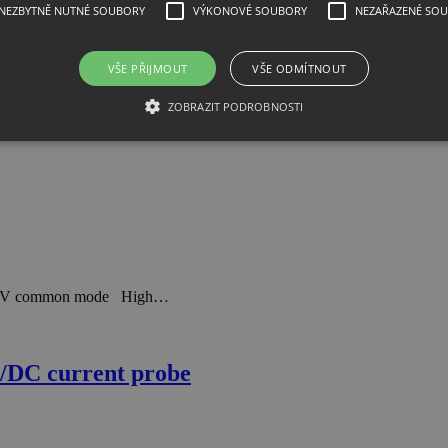
NEZBYTNĚ NUTNÉ SOUBORY
VÝKONOVÉ SOUBORY
NEZAŘAZENÉ SO
0 MHz with AutoPr…
VŠE PŘIJMOUT
VŠE ODMÍTNOUT
ZOBRAZIT PODROBNOSTI
, ±60V common mode High…
DC current probe