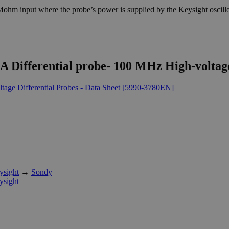
ohm input where the probe’s power is supplied by the Keysight oscillo
0A Differential probe- 100 MHz High-voltag
 Differential Probes - Data Sheet [5990-3780EN]
ysight
→
Sondy
ysight