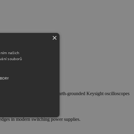
×
áním našich
vání souborů
UBORY
0A probe allows conventional earth-grounded Keysight oscilloscopes
t edges in modern switching power supplies.