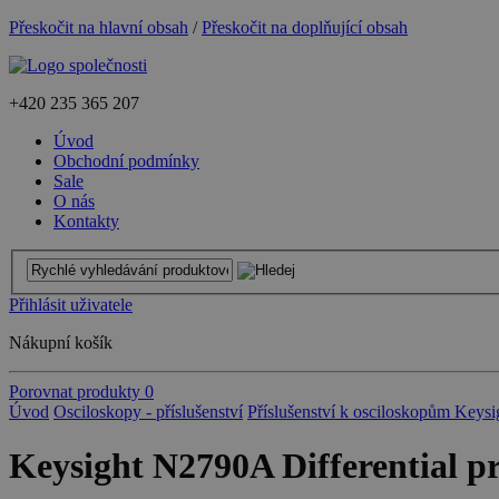
Přeskočit na hlavní obsah
/
Přeskočit na doplňující obsah
+420
235 365 207
Úvod
Obchodní podmínky
Sale
O nás
Kontakty
Přihlásit uživatele
Nákupní košík
Porovnat produkty
0
Úvod
Osciloskopy - příslušenství
Příslušenství k osciloskopům Keysi
Keysight N2790A Differential p