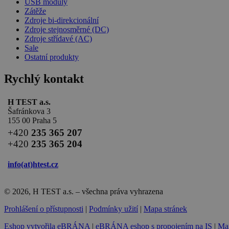
USB moduly
Zátěže
Zdroje bi-direkcionální
Zdroje stejnosměrné (DC)
Zdroje střídavé (AC)
Sale
Ostatní produkty
Rychlý kontakt
H TEST a.s.
Šafránkova 3
155 00 Praha 5
+420
235 365 207
+420
235 365 204
info(at)
htest.cz
© 2026, H TEST a.s. – všechna práva vyhrazena
Prohlášení o přístupnosti
|
Podmínky užití
|
Mapa stránek
Eshop vytvořila eBRÁNA
|
eBRÁNA eshop s propojením na IS
|
Mar