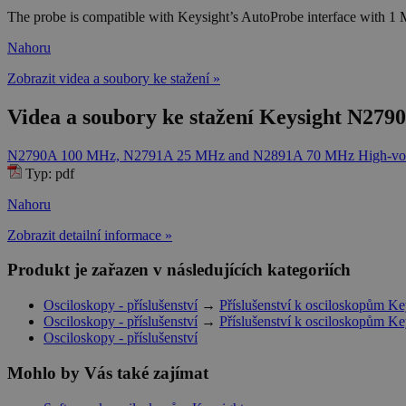
The probe is compatible with Keysight’s AutoProbe interface with 1 M
Nahoru
Zobrazit videa a soubory ke stažení »
Videa a soubory ke stažení Keysight N279
N2790A 100 MHz, N2791A 25 MHz and N2891A 70 MHz High-voltage
Typ: pdf
Nahoru
Zobrazit detailní informace »
Produkt je zařazen v následujících kategoriích
Osciloskopy - příslušenství
→
Příslušenství k osciloskopům Ke
Osciloskopy - příslušenství
→
Příslušenství k osciloskopům Ke
Osciloskopy - příslušenství
Mohlo by Vás také zajímat