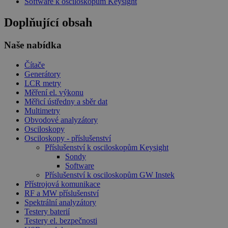
Software k osciloskopům Keysight
Doplňující obsah
Naše nabídka
Čítače
Generátory
LCR metry
Měření el. výkonu
Měřicí ústředny a sběr dat
Multimetry
Obvodové analyzátory
Osciloskopy
Osciloskopy - příslušenství
Příslušenství k osciloskopům Keysight
Sondy
Software
Příslušenství k osciloskopům GW Instek
Přístrojová komunikace
RF a MW příslušenství
Spektrální analyzátory
Testery baterií
Testery el. bezpečnosti