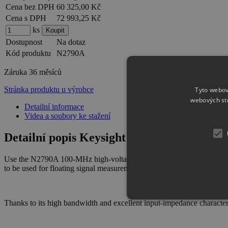
Cena bez DPH
60 325,00 Kč
Cena s DPH
72 993,25 Kč
ks
Dostupnost
Na dotaz
Kód produktu
N2790A
Záruka
36 měsíců
Stránka produktu u výrobce
Tyto webov
webových st
Detailní informace
Videa a soubory ke stažení
Detailní popis Keysight N2790A Different
Use the N2790A 100-MHz high-voltage differential probe to make saf
to be used for floating signal measurements of up to 1,400 V of diff
Thanks to its high bandwidth and excellent input-impedance characteri