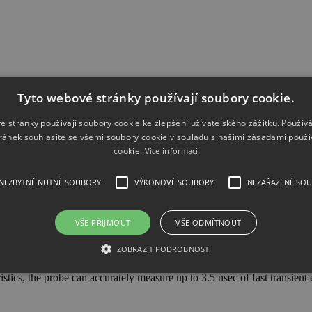
Tyto webové stránky používají soubory cookie.
é stránky používají soubory cookie ke zlepšení uživatelského zážitku. Použív
ránek souhlasíte se všemi soubory cookie v souladu s našimi zásadami použí
cookie.
Více informací
NEZBYTNĚ NUTNÉ SOUBORY
VÝKONOVÉ SOUBORY
NEZAŘAZENÉ SO
ial probe- 100 MHz High-voltage
e and accurate floating measurements with an oscilloscope. The N279
VŠE PŘIJMOUT
VŠE ODMÍTNOUT
erential voltage and 1,000 V of common mode voltage.
ZOBRAZIT PODROBNOSTI
stics, the probe can accurately measure up to 3.5 nsec of fast transien