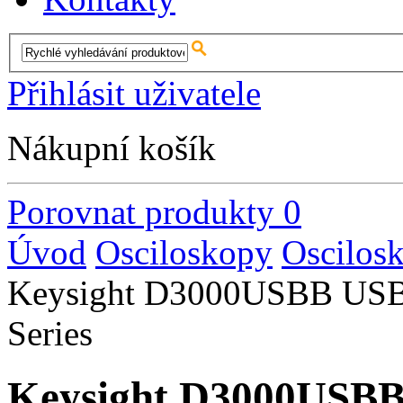
Přihlásit uživatele
Nákupní košík
Porovnat produkty
0
Úvod
Osciloskopy
Oscilos
Keysight D3000USBB USB A
Series
Keysight D3000USBB 