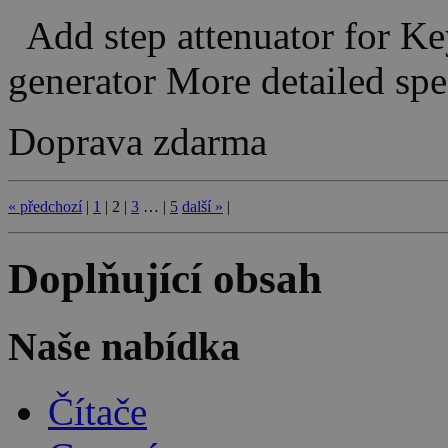
Add step attenuator for K
generator More detailed sp
Doprava zdarma
«
předchozí
|
1
|
2
|
3
…
|
5
další
»
|
Doplňující obsah
Naše nabídka
Čítače