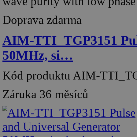
wave purity with low phas
Doprava zdarma
AIM-TTI_TGP3151 Puls
50MHz, si…
Kód produktu
AIM-TTI_T
Záruka
36 měsíců