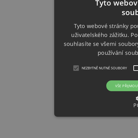
Tyto webové
soub
Tyto webové stránky pou
uživatelského zážitku. 
souhlasíte se všemi soubor
používání sou
NEZBYTNĚ NUTNÉ SOUBORY
VŠE PŘIJMOU
P