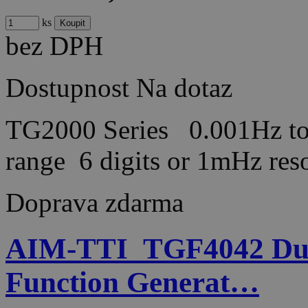
ks
bez DPH
Dostupnost
Na dotaz
TG2000 Series 0.001Hz t
range 6 digits or 1mHz r
Doprava zdarma
AIM-TTI_TGF4042 Dual
Function Generat…