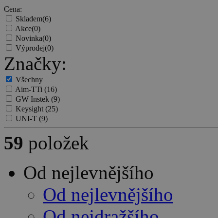
Cena:
Skladem
(6)
Akce
(0)
Novinka
(0)
Výprodej
(0)
Značky:
Všechny
Aim-TTi
(16)
GW Instek
(9)
Keysight
(25)
UNI-T
(9)
59
položek
Od nejlevnějšího
Od nejlevnějšího
Od nejdražšího