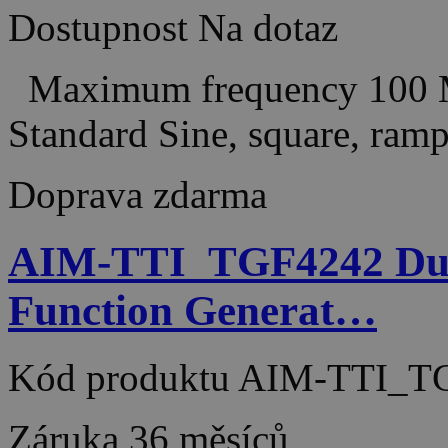
Dostupnost
Na dotaz
Maximum frequency 100 M
Standard Sine, square, ramp
Doprava zdarma
AIM-TTI_TGF4242 Dual
Function Generat…
Kód produktu
AIM-TTI_T
Záruka
36 měsíců