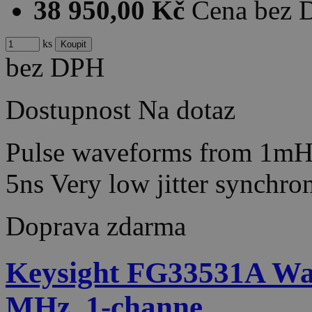
38 950,00 Kč
Cena bez
ks
bez DPH
Dostupnost
Na dotaz
Pulse waveforms from 1mH
5ns Very low jitter synch
Doprava zdarma
Keysight FG33531A Wav
MHz, 1-channe…