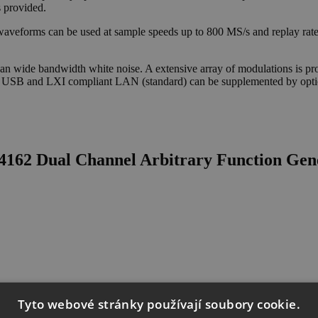
s provided.
 waveforms can be used at sample speeds up to 800 MS/s and replay rat
can wide bandwidth white noise. A extensive array of modulations is pro
via USB and LXI compliant LAN (standard) can be supplemented by opti
4162 Dual Channel Arbitrary Function Ge
Tyto webové stránky používají soubory cookie.