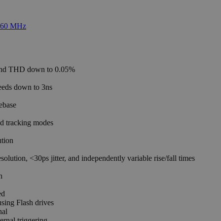
 band THD down to 0.05%
eeds down to 3ns
mebase
nd tracking modes
ution
ution, <30ps jitter, and independently variable rise/fall times
h
ed
using Flash drives
nal
ernal triggering