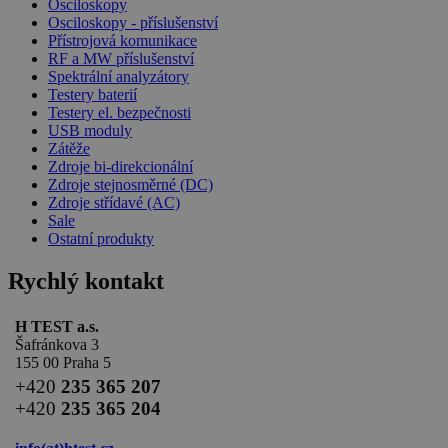
Osciloskopy
Osciloskopy - příslušenství
Přístrojová komunikace
RF a MW příslušenství
Spektrální analyzátory
Testery baterií
Testery el. bezpečnosti
USB moduly
Zátěže
Zdroje bi-direkcionální
Zdroje stejnosměrné (DC)
Zdroje střídavé (AC)
Sale
Ostatní produkty
Rychlý kontakt
H TEST a.s.
Šafránkova 3
155 00 Praha 5
+420
235 365 207
+420
235 365 204