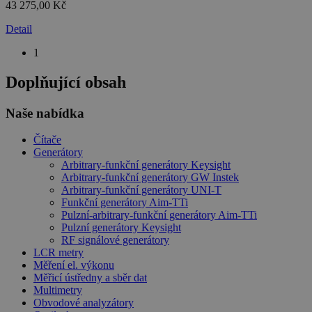
43 275,00 Kč
Detail
1
Doplňující obsah
Naše nabídka
Čítače
Generátory
Arbitrary-funkční generátory Keysight
Arbitrary-funkční generátory GW Instek
Arbitrary-funkční generátory UNI-T
Funkční generátory Aim-TTi
Pulzní-arbitrary-funkční generátory Aim-TTi
Pulzní generátory Keysight
RF signálové generátory
LCR metry
Měření el. výkonu
Měřicí ústředny a sběr dat
Multimetry
Obvodové analyzátory