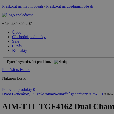
Přeskočit na hlavní obsah
/
Přeskočit na doplňující obsah
+420
235 365 207
Úvod
Obchodní podmínky
Sale
O nás
Kontakty
Přihlásit uživatele
Nákupní košík
Porovnat produkty
0
Úvod
Generátory
Pulzní-arbitrary-funkční generátory Aim-TTi
AIM-T
AIM-TTI_TGF4162 Dual Channe