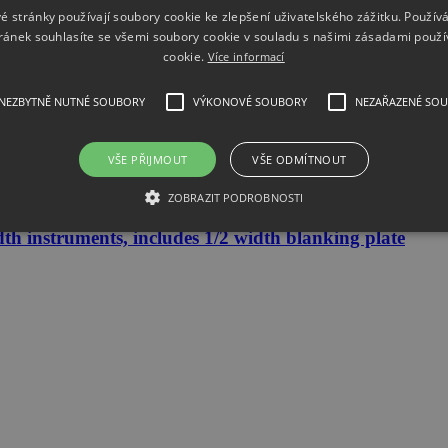
é stránky používají soubory cookie ke zlepšení uživatelského zážitku. Použív
ránek souhlasíte se všemi soubory cookie v souladu s našimi zásadami použí
cookie.
Více informací
NEZBYTNĚ NUTNÉ SOUBORY
VÝKONOVÉ SOUBORY
NEZAŘAZENÉ SO
VŠE PŘIJMOUT
VŠE ODMÍTNOUT
nel Arbitrary Function Generator 160 M
ZOBRAZIT PODROBNOSTI
instruments, includes 1/2 width blanking plate