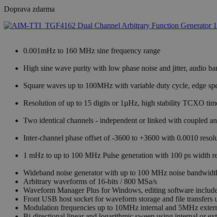
Doprava zdarma
0.001mHz to 160 MHz sine frequency range
High sine wave purity with low phase noise and jitter, audio
Square waves up to 100MHz with variable duty cycle, edge sp
Resolution of up to 15 digits or 1µHz, high stability TCXO ti
Two identical channels - independent or linked with coupled a
Inter-channel phase offset of -3600 to +3600 with 0.0010 resol
1 mHz to up to 100 MHz Pulse generation with 100 ps width resol
Wideband noise generator with up to 100 MHz noise bandwidt
Arbitrary waveforms of 16-bits / 800 MSa/s
Waveform Manager Plus for Windows, editing software includ
Front USB host socket for waveform storage and file transfers 
Modulation frequencies up to 10MHz internal and 5MHz exter
Bi-directional linear and logarithmic sweep using internal or ext