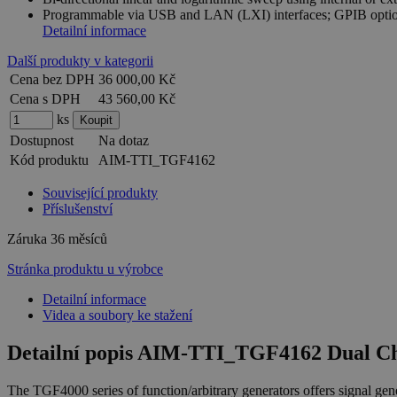
Programmable via USB and LAN (LXI) interfaces; GPIB optio
Detailní informace
Další produkty v kategorii
Cena bez DPH
36 000,00 Kč
Cena s DPH
43 560,00 Kč
ks
Dostupnost
Na dotaz
Kód produktu
AIM-TTI_TGF4162
Související produkty
Příslušenství
Záruka
36 měsíců
Stránka produktu u výrobce
Detailní informace
Videa a soubory ke stažení
Detailní popis AIM-TTI_TGF4162 Dual Ch
The TGF4000 series of function/arbitrary generators offers signal gen