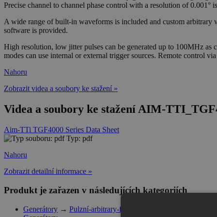
Precise channel to channel phase control with a resolution of 0.001° i
A wide range of built-in waveforms is included and custom arbitrary
software is provided.
High resolution, low jitter pulses can be generated up to 100MHz as 
modes can use internal or external trigger sources. Remote control 
Nahoru
Zobrazit videa a soubory ke stažení »
Videa a soubory ke stažení AIM-TTI_TGF
Aim-TTi TGF4000 Series Data Sheet
Typ: pdf
Nahoru
Zobrazit detailní informace »
Produkt je zařazen v následujících kategoriích
Generátory
→
Pulzní-arbitrary-funkční generátory Aim-TTi