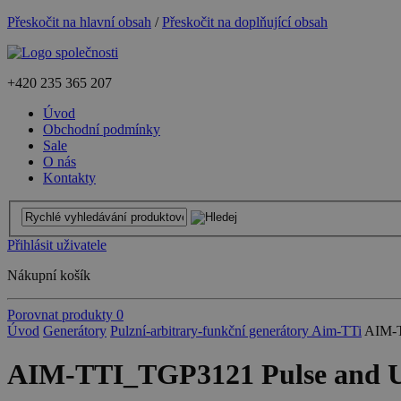
Přeskočit na hlavní obsah
/
Přeskočit na doplňující obsah
+420
235 365 207
Úvod
Obchodní podmínky
Sale
O nás
Kontakty
Přihlásit uživatele
Nákupní košík
Porovnat produkty
0
Úvod
Generátory
Pulzní-arbitrary-funkční generátory Aim-TTi
AIM-T
AIM-TTI_TGP3121 Pulse and Un