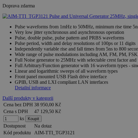
Doprava zdarma
Pulse waveforms from 1mHz to 50MHz, minimum rise time 5n
Very low jitter synchronous and asynchronous operation
Pulse, double pulse, pulse pattern and PRBS waveforms
Pulse period, width and delay resolutions of 100ps or 11 digits
Independently variable rise and fall times from 5ns to 800 seco
Wide range of pulse modulations including AM, FM, PM, FSK
Full Noise generator to 25MHz with selectable crest factor and 
Full Arbitrary/Function generator with 16 waveform types - s
Linear and logarithmic sweeps of all waveform types
Front panel mounted USB Flash drive interface
GPIB, USB and LXI compliant LAN interfaces
Detailní informace
Další produkty v kategorii
Cena bez DPH
38 950,00 Kč
Cena s DPH
47 129,50 Kč
ks
Dostupnost
Na dotaz
Kód produktu
AIM-TTI_TGP3121