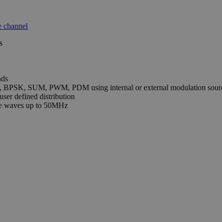
s
nds
, BPSK, SUM, PWM, PDM using internal or external modulation sour
user defined distribution
ine waves up to 50MHz