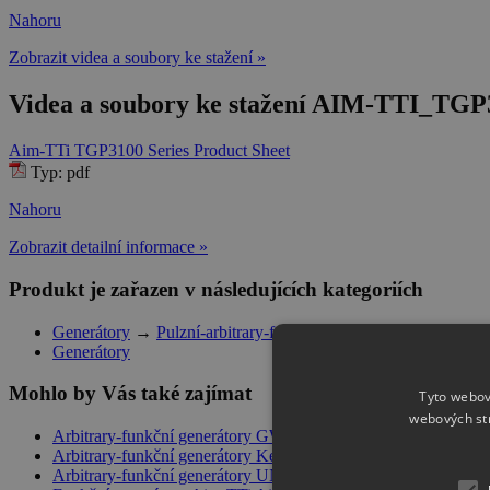
Nahoru
Zobrazit videa a soubory ke stažení »
Videa a soubory ke stažení AIM-TTI_TGP3
Aim-TTi TGP3100 Series Product Sheet
Typ: pdf
Nahoru
Zobrazit detailní informace »
Produkt je zařazen v následujících kategoriích
Generátory
→
Pulzní-arbitrary-funkční generátory Aim-TTi
Generátory
Mohlo by Vás také zajímat
Tyto webov
webových st
Arbitrary-funkční generátory GW Instek
|
Arbitrary-funkční generátory Keysight
|
Arbitrary-funkční generátory UNI-T
|