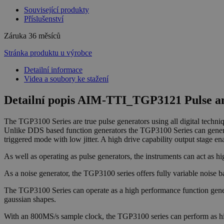
Související produkty
Příslušenství
Záruka
36 měsíců
Stránka produktu u výrobce
Detailní informace
Videa a soubory ke stažení
Detailní popis AIM-TTI_TGP3121 Pulse an
The TGP3100 Series are true pulse generators using all digital techniqu
Unlike DDS based function generators the TGP3100 Series can generat
triggered mode with low jitter. A high drive capability output stage e
As well as operating as pulse generators, the instruments can act as 
As a noise generator, the TGP3100 series offers fully variable noise 
The TGP3100 Series can operate as a high performance function genera
gaussian shapes.
With an 800MS/s sample clock, the TGP3100 series can perform as high