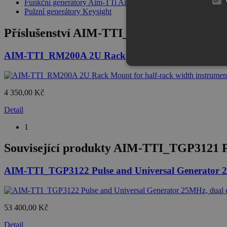
Funkční generátory Aim-TTi Aim-TTi
|
Pulzní generátory Keysight
Příslušenství
AIM-TTI_TGP3121 Pulse and 
AIM-TTI_RM200A 2U Rack Mount for half-rack width 
4 350,00 Kč
Detail
1
Související produkty
AIM-TTI_TGP3121 Pul
AIM-TTI_TGP3122 Pulse and Universal Generator 2
53 400,00 Kč
Detail