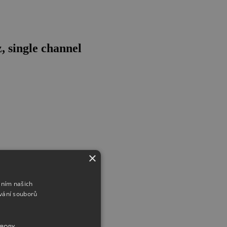
 single channel
×
áním našich
vání souborů
UBORY