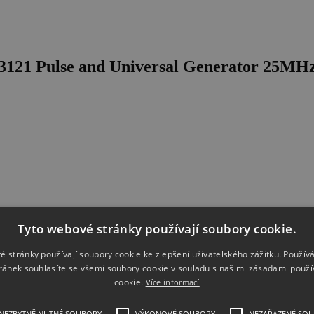
121 Pulse and Universal Generator 25MHz,
Tyto webové stránky používají soubory cookie.
é stránky používají soubory cookie ke zlepšení uživatelského zážitku. Použív
ránek souhlasíte se všemi soubory cookie v souladu s našimi zásadami použí
cookie.
Více informací
NEZBYTNĚ NUTNÉ SOUBORY
VÝKONOVÉ SOUBORY
NEZAŘAZENÉ SO