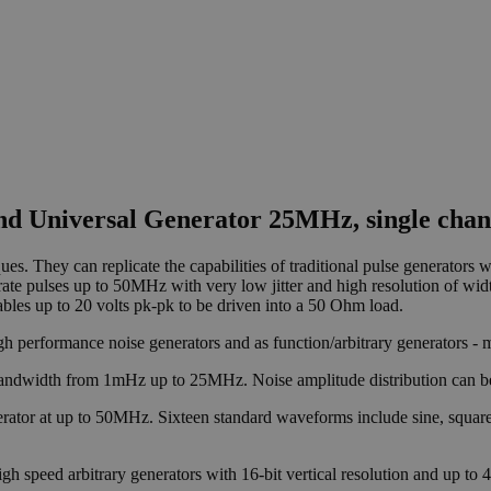
d Universal Generator 25MHz, single chan
es. They can replicate the capabilities of traditional pulse generators w
e pulses up to 50MHz with very low jitter and high resolution of widt
nables up to 20 volts pk-pk to be driven into a 50 Ohm load.
high performance noise generators and as function/arbitrary generators 
bandwidth from 1mHz up to 25MHz. Noise amplitude distribution can be G
tor at up to 50MHz. Sixteen standard waveforms include sine, square, t
 speed arbitrary generators with 16-bit vertical resolution and up to