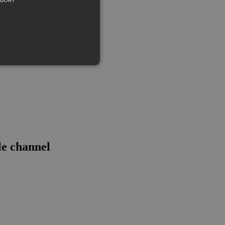
el
e channel