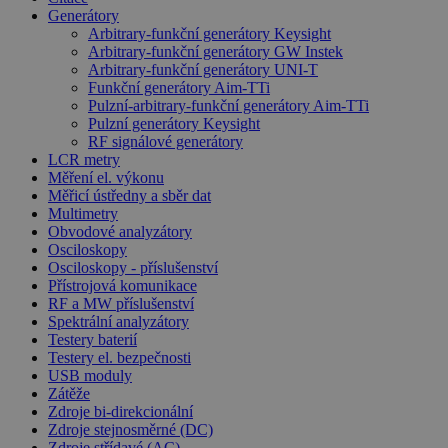
Generátory
Arbitrary-funkční generátory Keysight
Arbitrary-funkční generátory GW Instek
Arbitrary-funkční generátory UNI-T
Funkční generátory Aim-TTi
Pulzní-arbitrary-funkční generátory Aim-TTi
Pulzní generátory Keysight
RF signálové generátory
LCR metry
Měření el. výkonu
Měřicí ústředny a sběr dat
Multimetry
Obvodové analyzátory
Osciloskopy
Osciloskopy - příslušenství
Přístrojová komunikace
RF a MW příslušenství
Spektrální analyzátory
Testery baterií
Testery el. bezpečnosti
USB moduly
Zátěže
Zdroje bi-direkcionální
Zdroje stejnosměrné (DC)
Zdroje střídavé (AC)