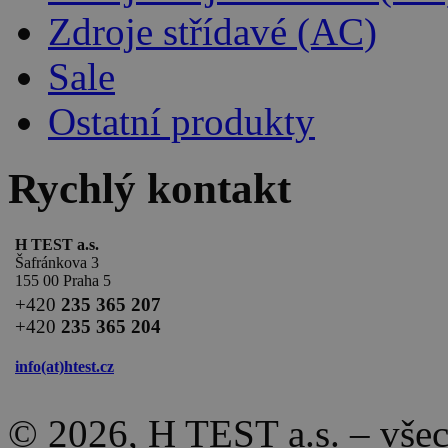
Zdroje střídavé (AC)
Sale
Ostatní produkty
Rychlý kontakt
H TEST a.s.
Šafránkova 3
155 00 Praha 5
+420
235 365 207
+420
235 365 204
info(at)
htest.cz
© 2026, H TEST a.s. – vše