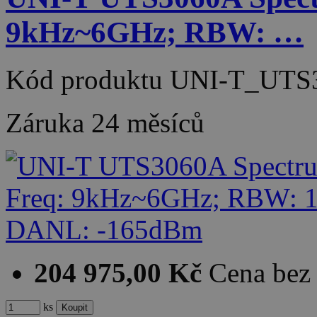
9kHz~6GHz; RBW: …
Kód produktu
UNI-T_UTS
Záruka
24 měsíců
204 975,00 Kč
Cena be
ks