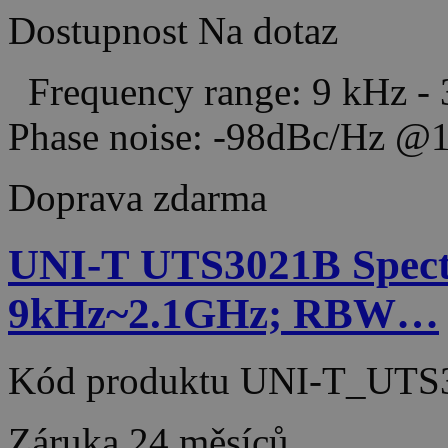
Dostupnost
Na dotaz
Frequency range: 9 kHz -
Phase noise: -98dBc/Hz
Doprava zdarma
UNI-T UTS3021B Spect
9kHz~2.1GHz; RBW…
Kód produktu
UNI-T_UTS
Záruka
24 měsíců