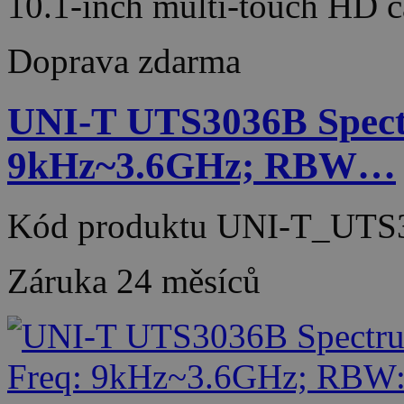
10.1-inch multi-touch HD 
Doprava zdarma
UNI-T UTS3036B Spect
9kHz~3.6GHz; RBW…
Kód produktu
UNI-T_UTS
Záruka
24 měsíců