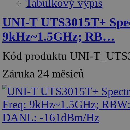
Tabulkový výpis
UNI-T UTS3015T+ Spec
9kHz~1.5GHz; RB…
Kód produktu
UNI-T_UTS
Záruka
24 měsíců