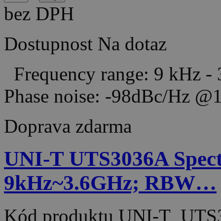
bez DPH
Dostupnost
Na dotaz
Frequency range: 9 kHz -
Phase noise: -98dBc/Hz
Doprava zdarma
UNI-T UTS3036A Spect
9kHz~3.6GHz; RBW…
Kód produktu
UNI-T_UTS