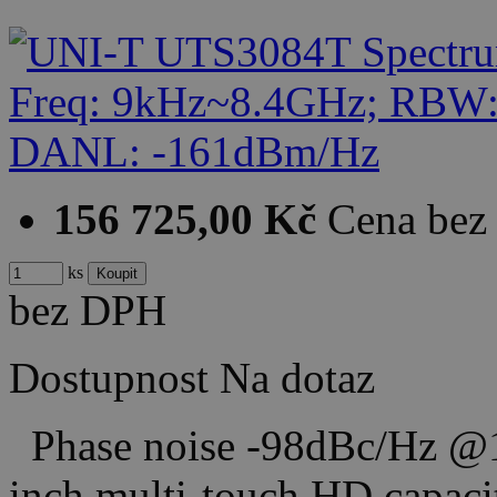
156 725,00 Kč
Cena be
ks
bez DPH
Dostupnost
Na dotaz
Phase noise -98dBc/Hz @1
inch multi-touch HD capaci