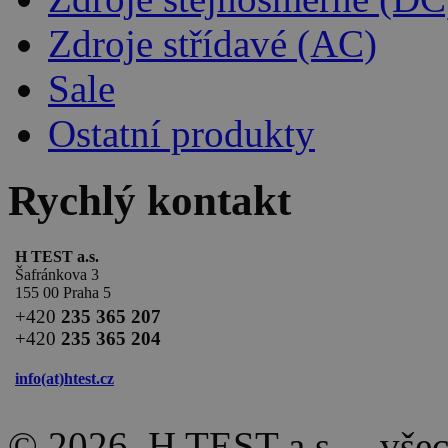
Zdroje střídavé (AC)
Sale
Ostatní produkty
Rychlý kontakt
H TEST a.s.
Šafránkova 3
155 00 Praha 5
+420
235 365 207
+420
235 365 204
info(at)
htest.cz
© 2026, H TEST a.s. – vše