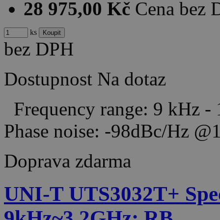
28 975,00 Kč
Cena bez
ks
bez DPH
Dostupnost
Na dotaz
Frequency range: 9 kHz -
Phase noise: -98dBc/Hz
Doprava zdarma
UNI-T UTS3032T+ Spec
9kHz~3.2GHz; RB…