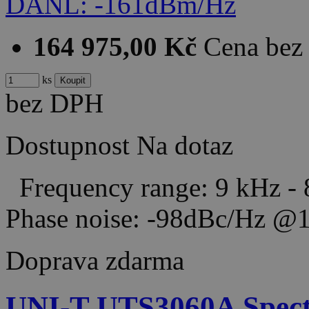
164 975,00 Kč
Cena be
ks
bez DPH
Dostupnost
Na dotaz
Frequency range: 9 kHz -
Phase noise: -98dBc/Hz
Doprava zdarma
UNI-T UTS3060A Spect