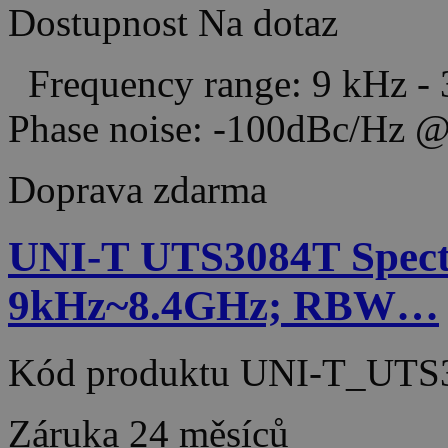
Dostupnost
Na dotaz
Frequency range: 9 kHz -
Phase noise: -100dBc/H
Doprava zdarma
UNI-T UTS3084T Spect
9kHz~8.4GHz; RBW…
Kód produktu
UNI-T_UTS
Záruka
24 měsíců