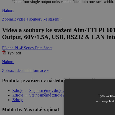
Up to four single output units can be fitted into one rack width.
Nahoru
Zobrazit videa a soubory ke stažení »
Videa a soubory ke stažení Aim-TTI PL601
Output, 60V/1.5A, USB, RS232 & LAN Int
PL and PL-P Series Data Sheet
Typ: pdf
Nahoru
Zobrazit detailní informace »
Produkt je zařazen v následujících kategoriích
Zdroje
→
Stejnosměrné zdroje Aim-TTi
→
Počítačově řízené
Zdroje
→
Stejnosměrné zdroje Aim-TTi
Tyto webov
Zdroje
webových st
Mohlo by Vás také zajímat