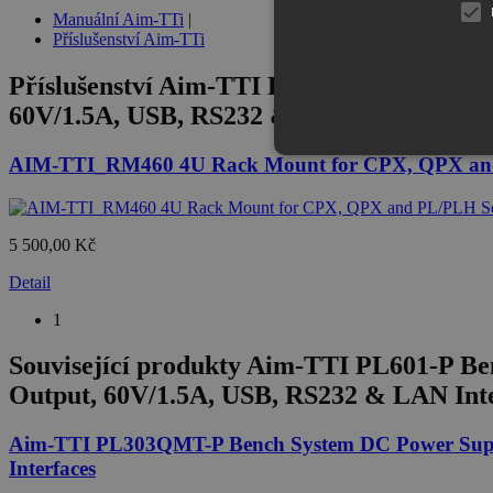
Manuální Aim-TTi
|
Příslušenství Aim-TTi
Příslušenství
Aim-TTI PL601-P Bench Syste
60V/1.5A, USB, RS232 & LAN Interfaces
AIM-TTI_RM460 4U Rack Mount for CPX, QPX and
5 500,00 Kč
Detail
1
Související produkty
Aim-TTI PL601-P Ben
Output, 60V/1.5A, USB, RS232 & LAN Int
Aim-TTI PL303QMT-P Bench System DC Power Supply
Interfaces