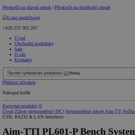
Přeskočit na hlavní obsah
/
Přeskočit na doplňující obsah
+420
235 365 207
Úvod
Obchodní podmínky
Sale
O nás
Kontakty
Přihlásit uživatele
Nákupní košík
Porovnat produkty
0
Úvod
Zdroje stejnosměrné (DC)
Stejnosměrné zdroje Aim-TTi
Počíta
USB, RS232 & LAN Interfaces
Aim-TTI PL601-P Bench System 