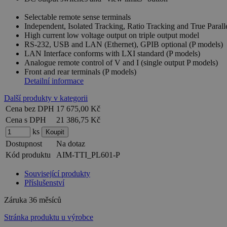
Selectable remote sense terminals
Independent, Isolated Tracking, Ratio Tracking and True Parall
High current low voltage output on triple output model
RS-232, USB and LAN (Ethernet), GPIB optional (P models)
LAN Interface conforms with LXI standard (P models)
Analogue remote control of V and I (single output P models)
Front and rear terminals (P models)
Detailní informace
Další produkty v kategorii
Cena bez DPH
17 675,00 Kč
Cena s DPH
21 386,75 Kč
ks
Dostupnost
Na dotaz
Kód produktu
AIM-TTI_PL601-P
Související produkty
Příslušenství
Záruka
36 měsíců
Stránka produktu u výrobce