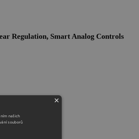
ar Regulation, Smart Analog Controls
×
áním našich
vání souborů