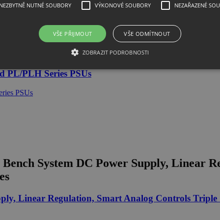
NEZBYTNĚ NUTNÉ SOUBORY
VÝKONOVÉ SOUBORY
NEZAŘAZENÉ SO
VŠE PŘIJMOUT
VŠE ODMÍTNOUT
tem DC Power Supply, Linear Regulation,
ZOBRAZIT PODROBNOSTI
 PL/PLH Series PSUs
nch System DC Power Supply, Linear Regu
es
, Linear Regulation, Smart Analog Controls Triple