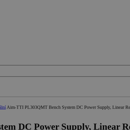
lní
Aim-TTI PL303QMT Bench System DC Power Supply, Linear Regul
m DC Power Supply, Linear Re