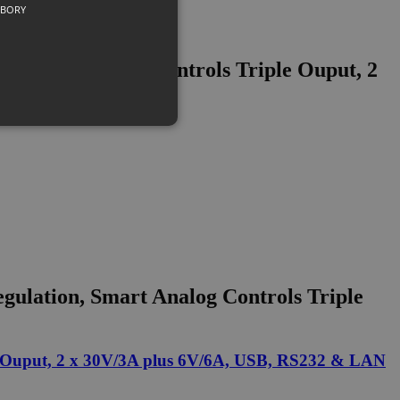
UBORY
 Smart Analog Controls Triple Ouput, 2
lation, Smart Analog Controls Triple
 Ouput, 2 x 30V/3A plus 6V/6A, USB, RS232 & LAN