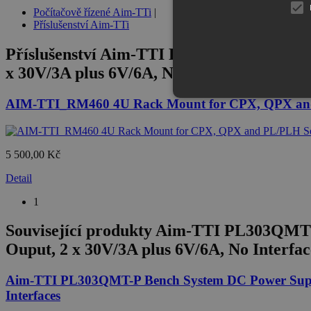
Počítačově řízené Aim-TTi
|
Příslušenství Aim-TTi
Příslušenství
Aim-TTI PL303QMT Bench Sys
x 30V/3A plus 6V/6A, No Interfaces
AIM-TTI_RM460 4U Rack Mount for CPX, QPX and
5 500,00 Kč
Detail
1
Související produkty
Aim-TTI PL303QMT Be
Ouput, 2 x 30V/3A plus 6V/6A, No Interfac
Aim-TTI PL303QMT-P Bench System DC Power Supply
Interfaces