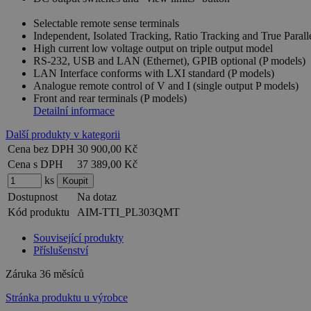
Selectable remote sense terminals
Independent, Isolated Tracking, Ratio Tracking and True Parall
High current low voltage output on triple output model
RS-232, USB and LAN (Ethernet), GPIB optional (P models)
LAN Interface conforms with LXI standard (P models)
Analogue remote control of V and I (single output P models)
Front and rear terminals (P models)
Detailní informace
Další produkty v kategorii
Cena bez DPH
30 900,00 Kč
Cena s DPH
37 389,00 Kč
ks
Dostupnost
Na dotaz
Kód produktu
AIM-TTI_PL303QMT
Související produkty
Příslušenství
Záruka
36 měsíců
Stránka produktu u výrobce