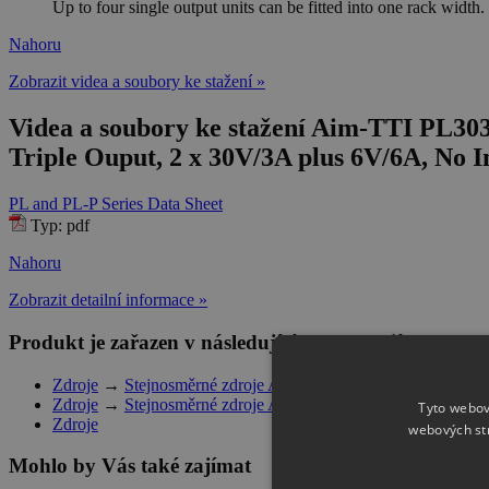
Up to four single output units can be fitted into one rack width.
Nahoru
Zobrazit videa a soubory ke stažení »
Videa a soubory ke stažení Aim-TTI PL3
Triple Ouput, 2 x 30V/3A plus 6V/6A, No I
PL and PL-P Series Data Sheet
Typ: pdf
Nahoru
Zobrazit detailní informace »
Produkt je zařazen v následujících kategoriích
Zdroje
→
Stejnosměrné zdroje Aim-TTi
→
Manuální
Zdroje
→
Stejnosměrné zdroje Aim-TTi
Tyto webov
Zdroje
webových st
Mohlo by Vás také zajímat