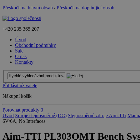
Přeskočit na hlavní obsah
/
Přeskočit na doplňující obsah
+420
235 365 207
Úvod
Obchodní podmínky
Sale
O nás
Kontakty
Přihlásit uživatele
Nákupní košík
Porovnat produkty
0
Úvod
Zdroje stejnosměrné (DC)
Stejnosměrné zdroje Aim-TTi
Manuá
6V/6A, No Interfaces
Aim-TTI PL303QMT Bench Syste