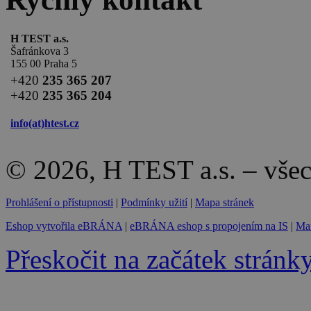
H TEST a.s.
Šafránkova 3
155 00 Praha 5
+420
235 365 207
+420
235 365 204
info(at)
htest.cz
© 2026, H TEST a.s. – vše
Prohlášení o přístupnosti
|
Podmínky užití
|
Mapa stránek
Eshop vytvořila eBRÁNA
|
eBRÁNA eshop s propojením na IS
|
Mar
Přeskočit na začátek stránk