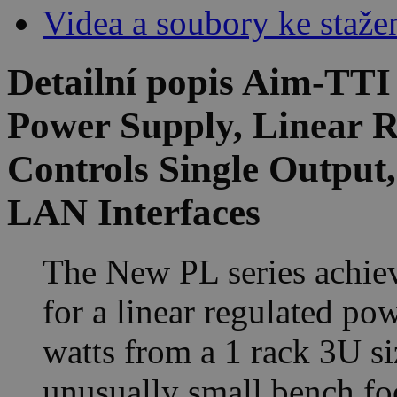
Videa a soubory ke staže
Detailní popis Aim-TT
Power Supply, Linear R
Controls Single Outpu
LAN Interfaces
The New PL series achiev
for a linear regulated po
watts from a 1 rack 3U si
unusually small bench foo