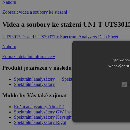
Nahoru
Zobrazit videa a soubory ke stažení »
Videa a soubory ke stažení UNI-T UTS3
UTS3015T+ and UTS3032T+ Spectrum Analyzers Data Sheet
Nahoru
Zobrazit detailní informace »
Tyto webov
webových st
Produkt je zařazen v následujících kategoriích
Spektrální analyzátory
→
Spektrální analyzátory UNI-T
Spektrální analyzátory
Mohlo by Vás také zajímat
Ruční analyzátory Aim-TTi
|
Spektrální analyzátory GW Instek
|
Spektrální analyzátory Keysight
|
Spektrální analyzátory Rigol