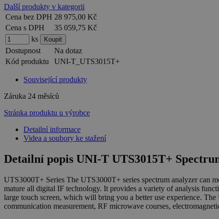
Další produkty v kategorii
Cena bez DPH
28 975,00 Kč
Cena s DPH
35 059,75 Kč
ks
Dostupnost
Na dotaz
Kód produktu
UNI-T_UTS3015T+
Související produkty
Záruka
24 měsíců
Stránka produktu u výrobce
Detailní informace
Videa a soubory ke stažení
Detailní popis UNI-T UTS3015T+ Spect
UTS3000T+ Series The UTS3000T+ series spectrum analyzer can measu
mature all digital IF technology. It provides a variety of analysis fun
large touch screen, which will bring you a better use experience. The 
communication measurement, RF microwave courses, electromagnetic 