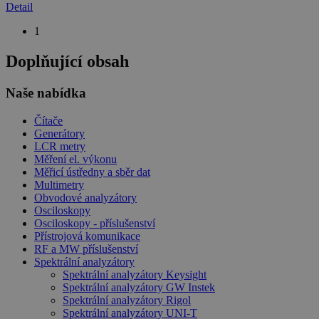
Detail
1
Doplňující obsah
Naše nabídka
Čítače
Generátory
LCR metry
Měření el. výkonu
Měřicí ústředny a sběr dat
Multimetry
Obvodové analyzátory
Osciloskopy
Osciloskopy - příslušenství
Přístrojová komunikace
RF a MW příslušenství
Spektrální analyzátory
Spektrální analyzátory Keysight
Spektrální analyzátory GW Instek
Spektrální analyzátory Rigol
Spektrální analyzátory UNI-T