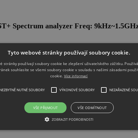
015T+ Spectrum analyzer Freq: 9kHz~1.
Tyto webové stránky používají soubory cookie.
é stránky používají soubory cookie ke zlepšení uživatelského zážitku. Použív
ránek souhlasíte se všemi soubory cookie v souladu s našimi zásadami použí
cookie.
Více informací
NEZBYTNĚ NUTNÉ SOUBORY
VÝKONOVÉ SOUBORY
NEZAŘAZENÉ SO
VŠE PŘIJMOUT
VŠE ODMÍTNOUT
ZOBRAZIT PODROBNOSTI