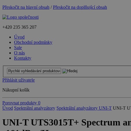
Přeskočit na hlavní obsah
/
Přeskočit na doplňující obsah
+420
235 365 207
Úvod
Obchodní podmínky
Sale
O nás
Kontakty
Přihlásit uživatele
Nákupní košík
Porovnat produkty
0
Úvod
Spektrální analyzátory
Spektrální analyzátory UNI-T
UNI-T U
UNI-T UTS3015T+ Spectrum a