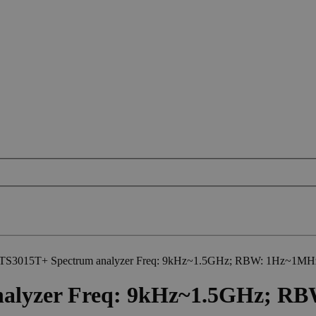
TS3015T+ Spectrum analyzer Freq: 9kHz~1.5GHz; RBW: 1Hz~1M
nalyzer Freq: 9kHz~1.5GHz; 