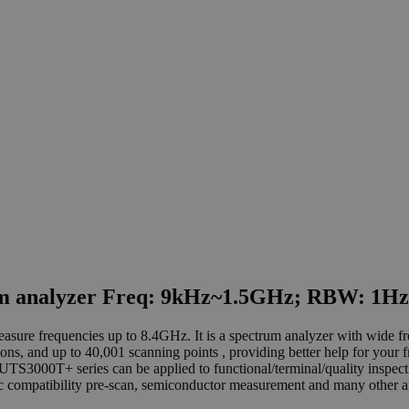
rum analyzer Freq: 9kHz~1.5GHz; RBW: 
re frequencies up to 8.4GHz. It is a spectrum analyzer with wide fr
ctions, and up to 40,001 scanning points , providing better help for you
UTS3000T+ series can be applied to functional/terminal/quality inspectio
compatibility pre-scan, semiconductor measurement and many other ap