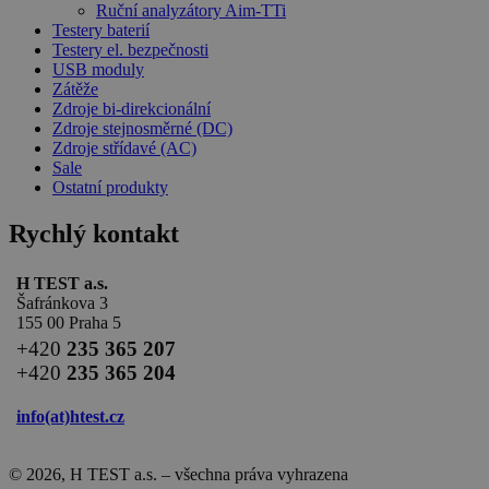
Ruční analyzátory Aim-TTi
Testery baterií
Testery el. bezpečnosti
USB moduly
Zátěže
Zdroje bi-direkcionální
Zdroje stejnosměrné (DC)
Zdroje střídavé (AC)
Sale
Ostatní produkty
Rychlý kontakt
H TEST a.s.
Šafránkova 3
155 00 Praha 5
+420
235 365 207
+420
235 365 204
info(at)
htest.cz
© 2026, H TEST a.s. – všechna práva vyhrazena