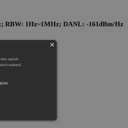
5GHz; RBW: 1Hz~1MHz; DANL: -161dBm/Hz
×
áním našich
vání souborů
UBORY