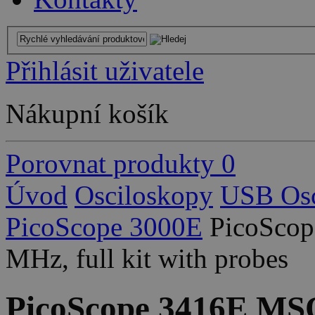
Přihlásit uživatele
Nákupní košík
Porovnat produkty
0
Úvod
Osciloskopy
USB Osc
PicoScope 3000E
PicoScop
MHz, full kit with probes
PicoScope 3416E MSO