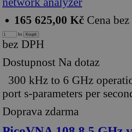
165 625,00 Kč
Cena be
ks
bez DPH
Dostupnost
Na dotaz
300 kHz to 6 GHz operatio
port s-parameters per sec
Doprava zdarma
PicoVNA 108 8.5 GHz v