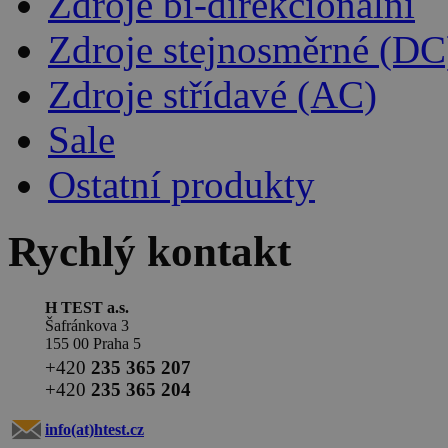
Zdroje bi-direkcionální
Zdroje stejnosměrné (DC
Zdroje střídavé (AC)
Sale
Ostatní produkty
Rychlý kontakt
H TEST a.s.
Šafránkova 3
155 00 Praha 5
+420
235 365 207
+420
235 365 204
info(at)
htest.cz