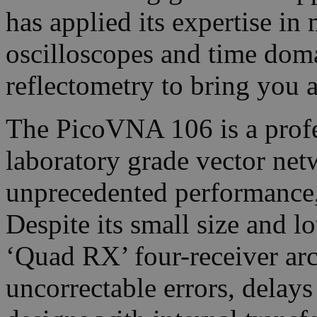
has applied its expertise i
oscilloscopes and time dom
reflectometry to bring you 
The PicoVNA 106 is a profe
laboratory grade vector net
unprecedented performance, 
Despite its small size and l
‘Quad RX’ four-receiver arc
uncorrectable errors, delays 