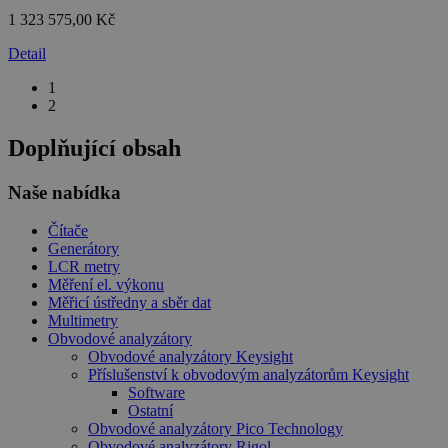
1 323 575,00 Kč
Detail
1
2
Doplňující obsah
Naše nabídka
Čítače
Generátory
LCR metry
Měření el. výkonu
Měřicí ústředny a sběr dat
Multimetry
Obvodové analyzátory
Obvodové analyzátory Keysight
Příslušenství k obvodovým analyzátorům Keysight
Software
Ostatní
Obvodové analyzátory Pico Technology
Obvodové analyzátory Rigol