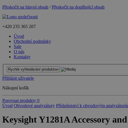
Přeskočit na hlavní obsah
/
Přeskočit na doplňující obsah
+420
235 365 207
Úvod
Obchodní podmínky
Sale
O nás
Kontakty
Přihlásit uživatele
Nákupní košík
Porovnat produkty
0
Úvod
Obvodové analyzátory
Příslušenství k obvodovým analyzátor
Keysight Y1281A Accessory and 