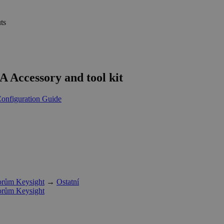
ts
A Accessory and tool kit
onfiguration Guide
torům Keysight
→
Ostatní
torům Keysight