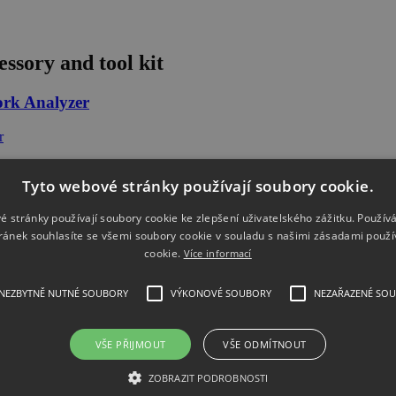
ssory and tool kit
ork Analyzer
Tyto webové stránky používají soubory cookie.
é stránky používají soubory cookie ke zlepšení uživatelského zážitku. Použív
ork Analyzer
ránek souhlasíte se všemi soubory cookie v souladu s našimi zásadami použí
cookie.
Více informací
NEZBYTNĚ NUTNÉ SOUBORY
VÝKONOVÉ SOUBORY
NEZAŘAZENÉ SO
VŠE PŘIJMOUT
VŠE ODMÍTNOUT
ork Analyzer
ZOBRAZIT PODROBNOSTI