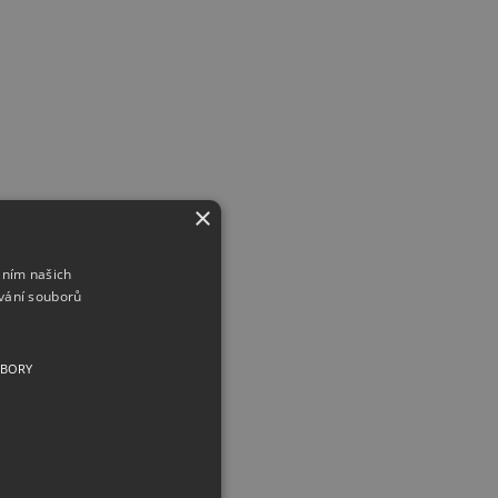
×
áním našich
vání souborů
UBORY