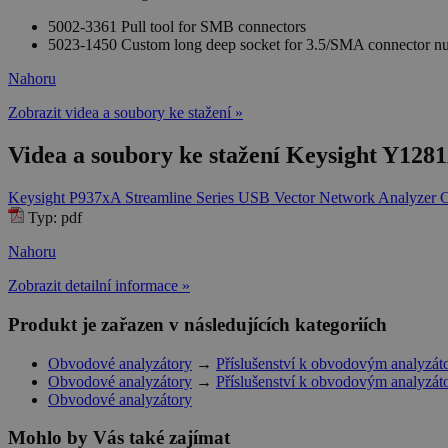
5002-3361 Pull tool for SMB connectors
5023-1450 Custom long deep socket for 3.5/SMA connector nu
Nahoru
Zobrazit videa a soubory ke stažení »
Videa a soubory ke stažení Keysight Y1281
Keysight P937xA Streamline Series USB Vector Network Analyzer C
Typ: pdf
Nahoru
Zobrazit detailní informace »
Produkt je zařazen v následujících kategoriích
Obvodové analyzátory
→
Příslušenství k obvodovým analyzá
Obvodové analyzátory
→
Příslušenství k obvodovým analyzá
Obvodové analyzátory
Mohlo by Vás také zajímat