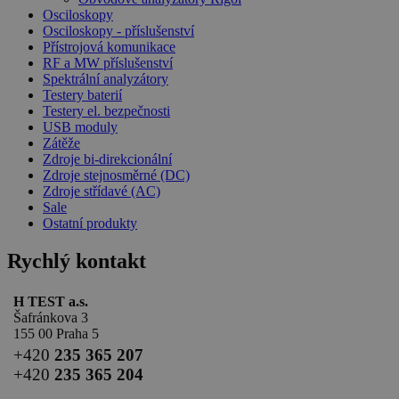
Osciloskopy
Osciloskopy - příslušenství
Přístrojová komunikace
RF a MW příslušenství
Spektrální analyzátory
Testery baterií
Testery el. bezpečnosti
USB moduly
Zátěže
Zdroje bi-direkcionální
Zdroje stejnosměrné (DC)
Zdroje střídavé (AC)
Sale
Ostatní produkty
Rychlý kontakt
H TEST a.s.
Šafránkova 3
155 00 Praha 5
+420
235 365 207
+420
235 365 204