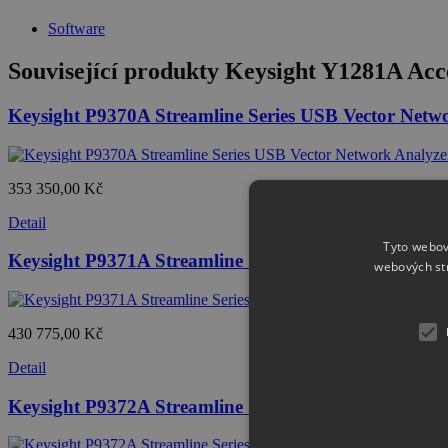
Software
Související produkty
Keysight Y1281A Acce
Keysight P9370A Streamline Series USB Vector Netw
353 350,00 Kč
Detail
Tyto webov
Keysight P9371A Streamline Series USB Vector Netw
webových st
430 775,00 Kč
Detail
Keysight P9372A Streamline Series USB Vector Netw