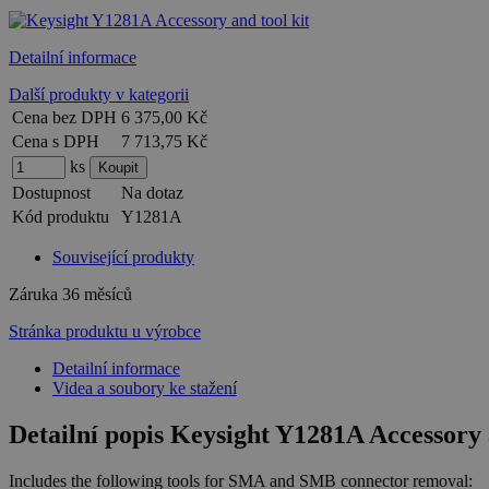
Detailní informace
Další produkty v kategorii
Cena bez DPH
6 375,00 Kč
Cena s DPH
7 713,75 Kč
ks
Dostupnost
Na dotaz
Kód produktu
Y1281A
Související produkty
Záruka
36 měsíců
Stránka produktu u výrobce
Detailní informace
Videa a soubory ke stažení
Detailní popis Keysight Y1281A Accessory 
Includes the following tools for SMA and SMB connector removal: