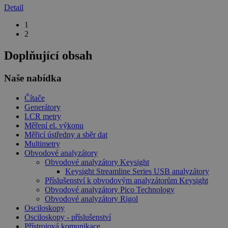
Detail
1
2
Doplňující obsah
Naše nabídka
Čítače
Generátory
LCR metry
Měření el. výkonu
Měřicí ústředny a sběr dat
Multimetry
Obvodové analyzátory
Obvodové analyzátory Keysight
Keysight Streamline Series USB analyzátory
Příslušenství k obvodovým analyzátorům Keysight
Obvodové analyzátory Pico Technology
Obvodové analyzátory Rigol
Osciloskopy
Osciloskopy - příslušenství
Přístrojová komunikace