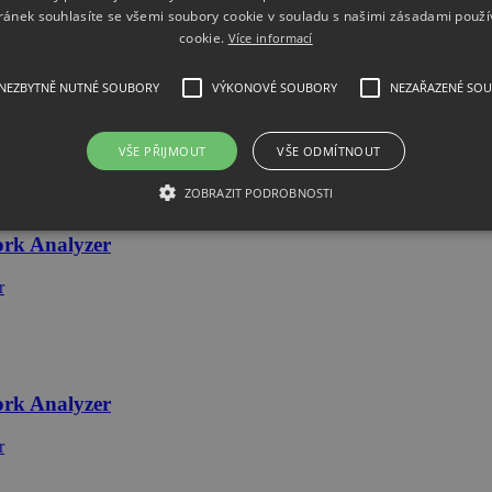
ránek souhlasíte se všemi soubory cookie v souladu s našimi zásadami použí
cookie.
Více informací
NEZBYTNĚ NUTNÉ SOUBORY
VÝKONOVÉ SOUBORY
NEZAŘAZENÉ SO
VŠE PŘIJMOUT
VŠE ODMÍTNOUT
eamline Series USB Vector Network Analyz
ZOBRAZIT PODROBNOSTI
ork Analyzer
ork Analyzer