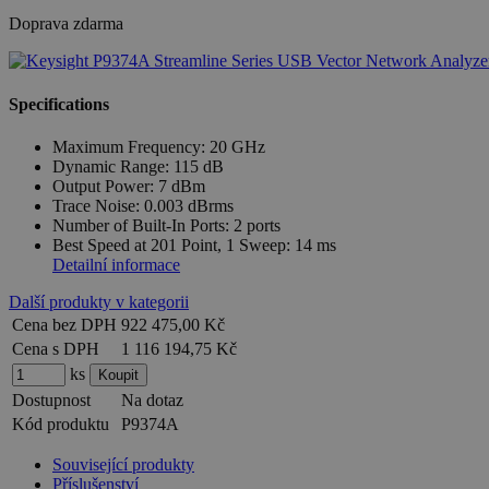
Doprava zdarma
Specifications
Maximum Frequency: 20 GHz
Dynamic Range: 115 dB
Output Power: 7 dBm
Trace Noise: 0.003 dBrms
Number of Built-In Ports: 2 ports
Best Speed at 201 Point, 1 Sweep: 14 ms
Detailní informace
Další produkty v kategorii
Cena bez DPH
922 475,00 Kč
Cena s DPH
1 116 194,75 Kč
ks
Dostupnost
Na dotaz
Kód produktu
P9374A
Související produkty
Příslušenství