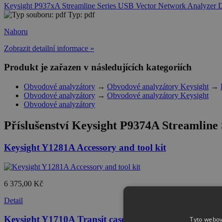
Keysight P937xA Streamline Series USB Vector Network Analyzer D
Typ: pdf
Nahoru
Zobrazit detailní informace »
Produkt je zařazen v následujících kategoriích
Obvodové analyzátory
→
Obvodové analyzátory Keysight
→
Obvodové analyzátory
→
Obvodové analyzátory Keysight
Obvodové analyzátory
Příslušenství
Keysight P9374A Streamline 
Keysight Y1281A Accessory and tool kit
6 375,00 Kč
Detail
Keysight Y1710A Transit case for Streamline series
Tyto webov