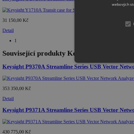
webových st
31 150,00 Kč
Detail
1
Související produkty
Keysight P9374A Str
Keysight P9370A Streamline Series USB Vector Netw
353 350,00 Kč
Detail
Keysight P9371A Streamline Series USB Vector Netw
430 775,00 Kč