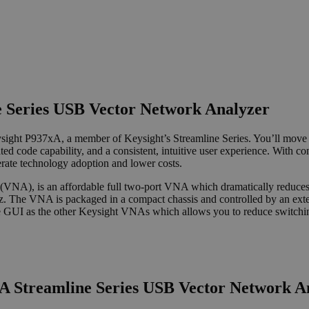
e Series USB Vector Network Analyzer
ysight P937xA, a member of Keysight’s Streamline Series. You’ll move 
ed code capability, and a consistent, intuitive user experience. With c
erate technology adoption and lower costs.
r (VNA), is an affordable full two-port VNA which dramatically reduc
z. The VNA is packaged in a compact chassis and controlled by an exte
ive GUI as the other Keysight VNAs which allows you to reduce switch
4A Streamline Series USB Vector Network A